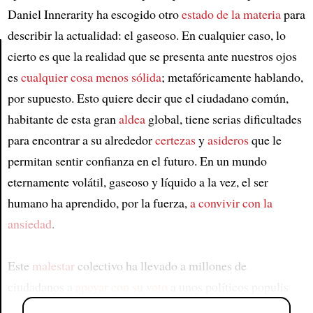
Daniel Innerarity ha escogido otro
estado de la materia
para
describir la actualidad: el gaseoso. En cualquier caso, lo
cierto es que la realidad que se presenta ante nuestros ojos
es
cualquier cosa menos sólida
; metafóricamente hablando,
Article
por supuesto. Esto quiere decir que el ciudadano común,
habitante de esta gran
aldea
global, tiene serias dificultades
para encontrar a su alrededor
certezas
y
asideros
que le
permitan sentir confianza en el futuro. En un mundo
eternamente volátil, gaseoso y líquido a la vez, el ser
humano ha aprendido, por la fuerza,
a convivir con la
ansiedad
.
Este
malestar
colectivo ha llevado a millones de
ciudadanos a
apoyar con su voto
a unos políticos populis