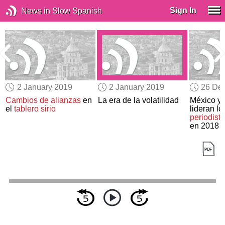
Sign In
News in Slow Spanish
2 January 2019
2 January 2019
26 De
Cambios de alianzas
en
La era de la volatilidad
México y 
el
tablero sirio
lideran l
periodist
en 2018