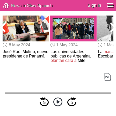
Sign In
News in Slow Spanish
8 May 2024
1 May 2024
1 May
José Raúl Mulino, nuevo
Las universidades
La
marca
presidente de Panamá
públicas de Argentina
Escobar’,
plantan cara a
Milei