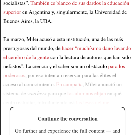
socialistas”.
También es blanco de sus dardos la educación
superior
en Argentina y, singularmente, la Universidad de
Buenos Aires, la UBA.
En marzo, Milei acusó a esta institución, una de las más
prestigiosas del mundo, de
hacer “muchísimo daño lavando
el cerebro de la gente
con la lectura de autores que han sido
nefastos". La ciencia y el saber son un obstáculo
para los
poderosos
, por eso intentan reservar para las élites el
acceso al conocimiento.
En campaña
, Milei anunció un
sistema de
vouchers
para que
los alumnos elijan
en qué
centro estudiar, introduciendo así
las leyes del me
Continue the conversation
Go further and experience the full content — and