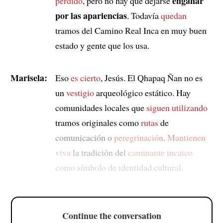
engañar
perdido
, pero no hay que dejarse
por las apariencias
. Todavía
quedan
tramos del Camino Real Inca en muy buen
estado y gente que los usa.
Marisela:
Eso
es cierto
, Jesús. El Qhapaq Ñan no es
un
vestigio
arqueológico estático. Hay
comunidades locales que
siguen utilizando
tramos originales como
rutas
de
comunicación o
peregrinación
.
Mantienen
viva
la tradición del
caminante incaico
como símbolo de identidad cultural.
Continue the conversation