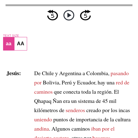
TEXT SIZE
aa
AA
Jesús:
De Chile y Argentina a Colombia,
pasando
por
Bolivia, Perú y Ecuador, hay una
red de
caminos
que conecta toda la región. El
Qhapaq Ñan era un sistema de 45 mil
kilómetros de
senderos
creado por los incas
uniendo
puntos de importancia de la cultura
andina
. Algunos caminos
iban por el
desierto costero
, otros por
bosques