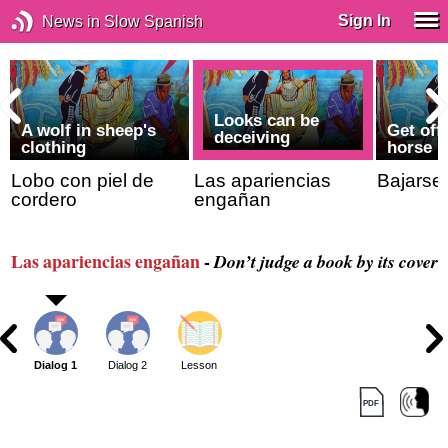
Sign In
News in Slow Spanish
Looks can be
n
A wolf in sheep's
Get off
deceiving
clothing
horse
Lobo con piel de
Las apariencias
Bajarse 
cordero
engañan
Las apariencias engañan
-
Don’t judge a book by its cover
Dialog 1
Dialog 2
Lesson