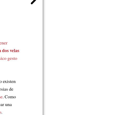
ener
a dos velas
sico gesto
o existen
esias de
he
. Como
ear una
o
.