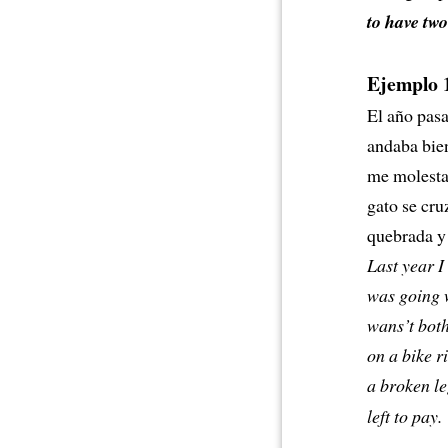
to have two
Ejemplo 
El año pasa
andaba bien
me molestab
gato se cru
quebrada y
Last year I
was going w
wans’t both
on a bike r
a broken l
left to pay.