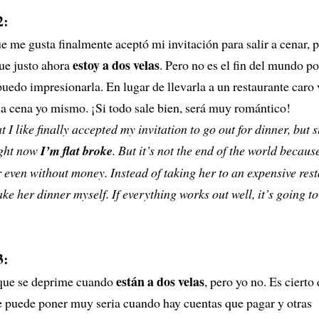
2:
e me gusta finalmente aceptó mi invitación para salir a cenar, p
estoy a dos velas
ue justo ahora
. Pero no es el fin del mundo p
puedo impresionarla. En lugar de llevarla a un restaurante caro 
la cena yo mismo. ¡Si todo sale bien, será muy romántico!
t I like finally accepted my invitation to go out for dinner, but 
ight now
I’m flat broke
. But it’s not the end of the world becaus
 even without money. Instead of taking her to an expensive res
ke her dinner myself. If everything works out well, it’s going to
3:
están a dos velas
que se deprime cuando
, pero yo no. Es cierto 
e puede poner muy seria cuando hay cuentas que pagar y otras