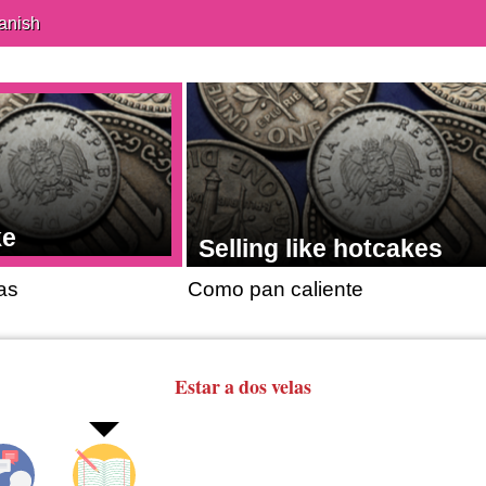
anish
ke
Selling like hotcakes
as
Como pan caliente
Estar a dos velas