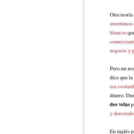
Otra teoría
invertimos 
blancos
que
comerciant
negocio y p
Pero mi teo
dice que la
era costumb
dinero. Du
dos velas
p
y derrotad
En inglés 