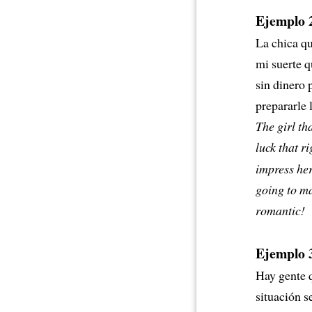
Ejemplo 
La chica qu
mi suerte q
sin dinero 
prepararle 
The girl tha
luck that r
impress her
going to ma
romantic!
Ejemplo 
Hay gente 
situación s