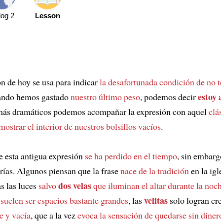
log 2
Lesson
n de hoy se usa para indicar
la desafortunada condición de no t
estoy 
ando hemos gastado
nuestro último peso
, podemos decir
 más dramáticos podemos acompañar la expresión con aquel
clá
mostrar el interior de nuestros bolsillos vacíos
.
e esta antigua expresión
se ha perdido en el tiempo
, sin embarg
rías. Algunos piensan que la frase
nace de la tradición
en la igl
dos velas
s las luces
salvo
que iluminan el altar durante la noc
velitas
s
suelen ser espacios bastante grandes
, las
solo logran cr
te y vacía
, que a la vez
evoca la sensación de quedarse sin diner