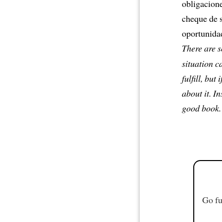
obligacione
cheque de s
oportunidad
There are 
situation c
fulfill, but
about it. I
good book.
Go fu