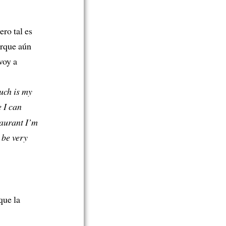
ero tal es
orque aún
voy a
such is my
e I can
taurant I’m
 be very
que la