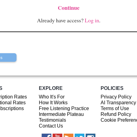
Continue
Already have access?
Log in
.
us
S
EXPLORE
POLICIES
iption Rates
Who It's For
Privacy Policy
ional Rates
How It Works
AI Transparency
ubscriptions
Free Listening Practice
Terms of Use
Intermediate Plateau
Refund Policy
Testimonials
Cookie Preferen
Contact Us