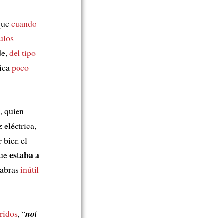
que
cuando
ulos
de,
del tipo
fica
poco
, quien
z eléctrica,
 bien el
estaba a
que
labras
inútil
ridos
, “
not