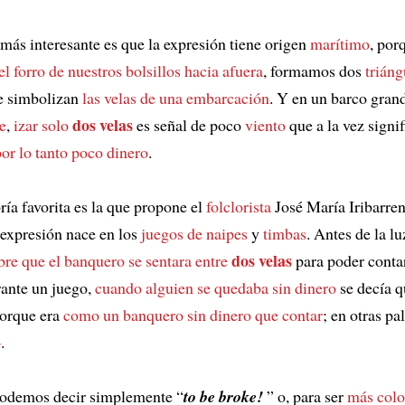
 más interesante es que la expresión tiene origen
marítimo
, por
el forro de nuestros bolsillos hacia afuera
, formamos dos
triáng
 simbolizan
las velas de una embarcación
. Y en un barco gran
dos velas
e
,
izar solo
es señal de poco
viento
que a la vez signi
or lo tanto poco dinero
.
ría favorita es la que propone el
folclorista
José María Iribarren
 expresión nace en los
juegos de naipes
y
timbas
. Antes de la lu
dos velas
re que el banquero se sentara entre
para poder contar
rante un juego,
cuando alguien se quedaba sin dinero
se decía 
orque era
como un banquero sin dinero que contar
; en otras pa
o
.
podemos decir simplemente “
to be broke!
” o, para ser
más colo