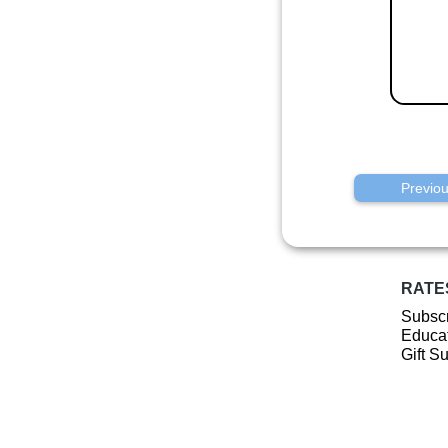
Previo
RATE
Subscr
Educat
Gift S