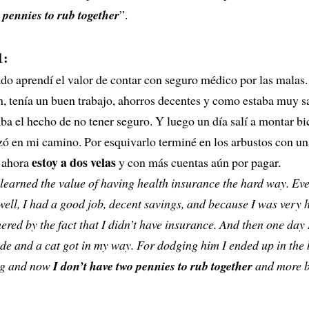
 pennies to rub together
”.
1:
do aprendí el valor de contar con seguro médico por las malas
, tenía un buen trabajo, ahorros decentes y como estaba muy s
a el hecho de no tener seguro. Y luego un día salí a montar bic
zó en mi camino. Por esquivarlo terminé en los arbustos con un
estoy a dos velas
 ahora
y con más cuentas aún por pagar.
 learned the value of having health insurance the hard way. Ev
ell, I had a good job, decent savings, and because I was very h
ered by the fact that I didn’t have insurance. And then one day 
ide and a cat got in my way. For dodging him I ended up in the
eg and now
I don’t have two pennies to rub together
and more bil