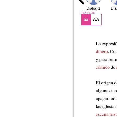
Dialog 1
Dia
TEXT SIZE
aa
AA
La expresió
dinero
. Cu
y para ser
cómico
de
El origen d
algunas teo
apagar toda
las iglesia
escena tris