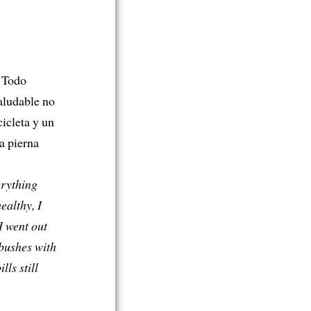
. Todo
aludable no
icleta y un
a pierna
erything
ealthy, I
I went out
 bushes with
ls still