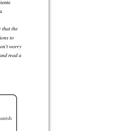
uiente
a
e that the
ions to
 don’t worry
 and read a
panish