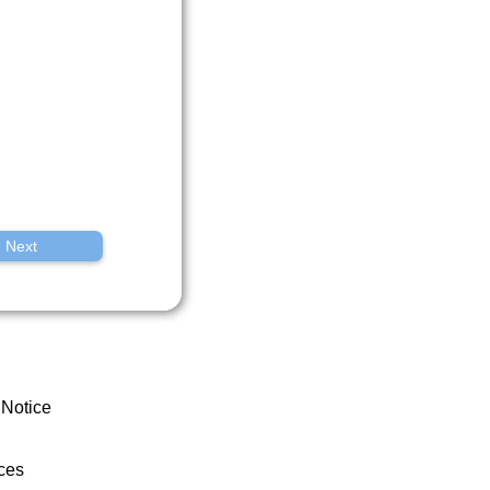
Next
 Notice
ces