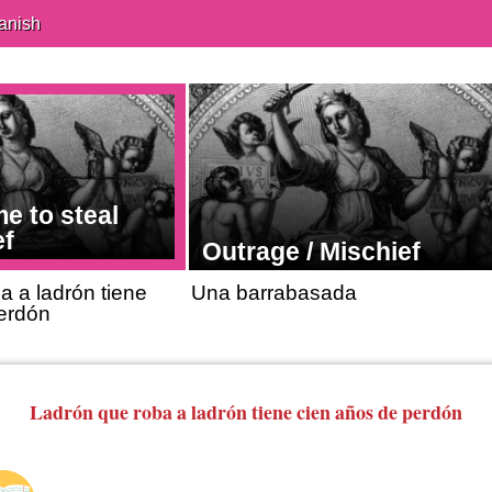
anish
me to steal
ef
Outrage / Mischief
a a ladrón tiene
Una barrabasada
erdón
Ladrón que roba a ladrón tiene cien años de perdón