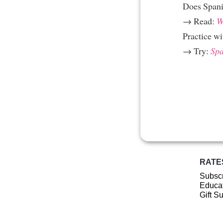
Does Spani
→ Read:
W
Practice w
→ Try:
Spa
RATE
Subscr
Educat
Gift S