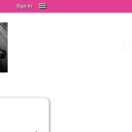
Sign In
SIGN IN
Spanish (Spain)
Spanish (Latino)
SUBSCRIBE
EDUCATIONAL LICENSES
GIFT CARDS
OTHER LANGUAGES
ABOUT US
ADJUST COLORS