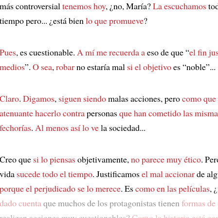
más controversial
tenemos hoy
, ¿no, María?
La escuchamos
tod
tiempo pero... ¿está bien
lo que promueve
?
Pues
, es cuestionable.
A mí me recuerda a
eso de que “
el fin ju
medios
”.
O sea
,
robar
no estaría mal
si el objetivo
es “noble”...
Claro
.
Digamos
,
siguen siendo
malas acciones, pero
como que 
atenuante
hacerlo contra
personas
que han cometido
las misma
fechorías
.
Al menos
así lo ve
la sociedad...
Creo que
si lo piensas
objetivamente,
no parece muy ético
. Per
vida
sucede todo el tiempo
. Justificamos
el mal accionar
de al
porque
el perjudicado se lo merece
. Es
como en las películas
, ¿
dado cuenta
que muchos de los protagonistas tienen
formas de
realizan acciones muy cuestionables?
Como la historia está co