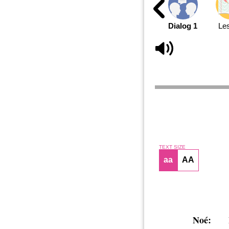
Dialog 1
Le
TEXT SIZE
aa
AA
Noé: