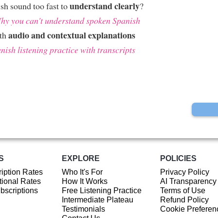
understand clearly
sh sound too fast to
?
hy you can't understand spoken Spanish
audio and contextual explanations
ith
nish listening practice with transcripts
S
EXPLORE
POLICIES
iption Rates
Who It's For
Privacy Policy
ional Rates
How It Works
AI Transparency
ubscriptions
Free Listening Practice
Terms of Use
Intermediate Plateau
Refund Policy
Testimonials
Cookie Preferen