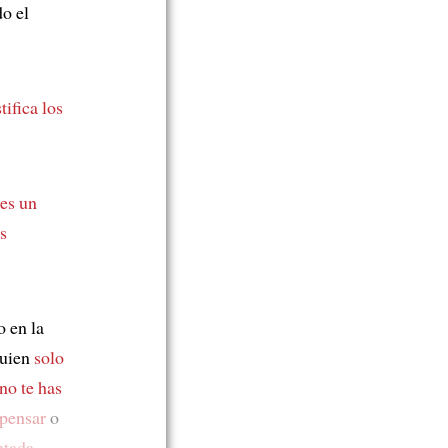
o el
stifica los
es un
s
o en la
guien
solo
no te has
 pensar
o
ntada