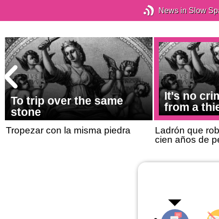
News in Slow Sp
It's no cri
To trip over the same
from a thi
stone
Tropezar con la misma piedra
Ladrón que rob
cien años de p