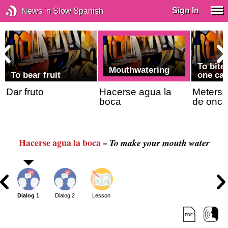
Sign In
News in Slow Spanish
To bite
Mouthwatering
To bear fruit
one ca
Dar fruto
Hacerse agua la
Meterse
boca
de once
Hacerse agua la boca
–
To make your mouth water
Dialog 1
Dialog 2
Lesson