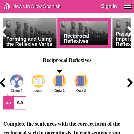
Sign In
News in Slow Spanish
Passive
Reciprocal
Forming and Using
Impers
Reflexives
the Reflexive Verbs
Reflexi
Reciprocal Reflexives
1
Dialog 2
Lesson
Quiz 1
Quiz 2
TEXT SIZE
aa
AA
Complete the sentences with the correct form of the
reciprocal verb in parenthesis. In each sentence you