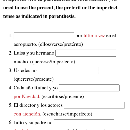
need to use the present, the preterit or the imperfect
tense as indicated in parenthesis.
por
última vez
en el
aeropuerto. (ellos/verse/pretérito)
Luisa y su hermano
mucho. (quererse/imperfecto)
Ustedes no
.
(quererse/presente)
Cada año Rafael y yo
por Navidad
. (escribirse/presente)
El director y los actores
con atención
. (escucharse/imperfecto)
Julio y su padre no