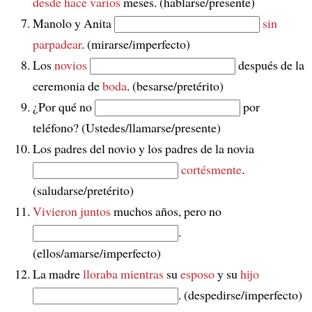
desde
hace
varios
meses. (hablarse/presente)
Manolo y Anita
sin
parpadear
. (mirarse/imperfecto)
Los
novios
después de la
ceremonia de
boda
. (besarse/pretérito)
¿Por qué no
por
teléfono? (Ustedes/llamarse/presente)
Los padres del novio y los padres de la novia
cortésmente
.
(saludarse/pretérito)
Vivieron
juntos
muchos años, pero no
.
(ellos/amarse/imperfecto)
La madre
lloraba
mientras
su
esposo
y su
hijo
. (despedirse/imperfecto)