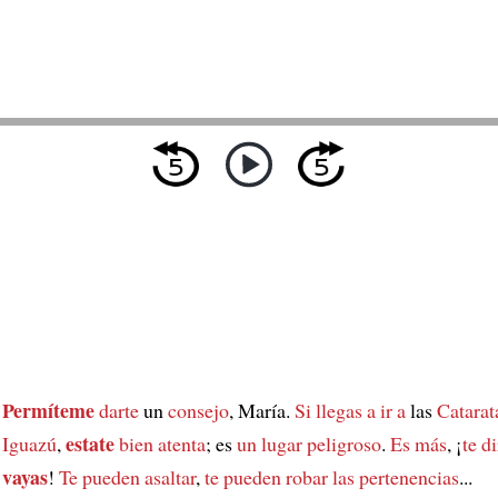
Permíteme
darte
un
consejo
, María.
Si llegas a ir a
las
Catarat
estate
Iguazú
,
bien atenta
; es
un lugar peligroso
.
Es más
, ¡
te d
vayas
!
Te pueden asaltar
,
te pueden robar
las pertenencias
...