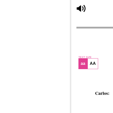
TEXT SIZE
aa
AA
Carlos: