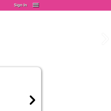
Sign In
SIGN IN
Spanish (Spain)
Spanish (Latino)
SUBSCRIBE
EDUCATIONAL LICENSES
GIFT CARDS
OTHER LANGUAGES
ABOUT US
ADJUST COLORS