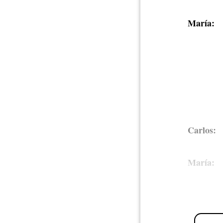
María:
Carlos:
María: