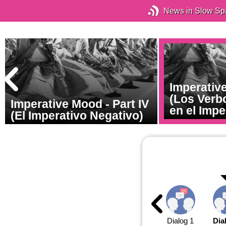
News in Slow Sp
Imperative
(Los Verbo
Imperative Mood - Part IV
en el Impe
(El Imperativo Negativo)
Dialog 1
Dia