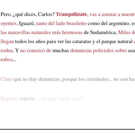
Tranquilízate
Pero, ¿qué dices, Carlos?
,
vas a asustar
a nuest
oyentes
. Iguazú,
tanto del lado brasileño
como del argentino, e
las maravillas naturales más hermosas
de Sudamérica.
Miles de
llegan
todos los años para ver las cataratas y el parque natural
rodea
. Y
no conozco de
muchas
denuncias policiales sobre
asa
robos
...
Claro
que no hay denuncias, porque los criminales... no son hu
Espera
espera
,
…
¿te has vuelto loco?