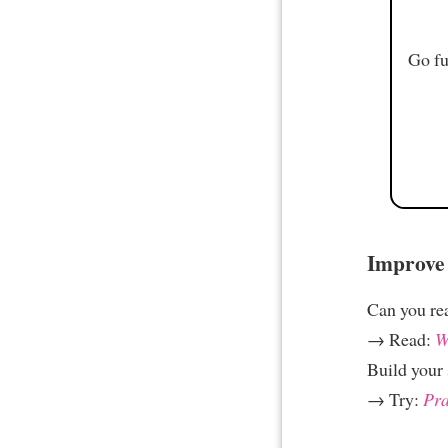
Go fu
Improve 
Can you re
→ Read:
W
Build your 
→ Try:
Pra