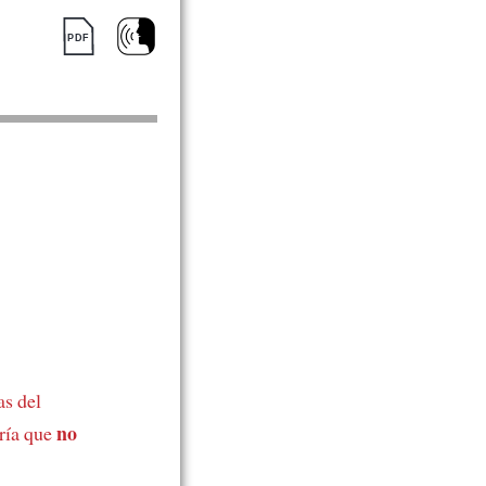
as del
no
iría que