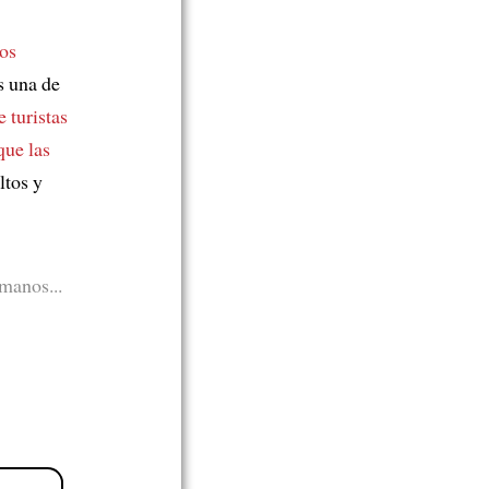
ros
s una de
 turistas
que las
ltos y
manos...