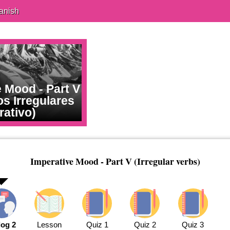
anish
 Mood - Part V
s Irregulares
rativo)
Imperative Mood - Part V (Irregular verbs)
log 2
Lesson
Quiz 1
Quiz 2
Quiz 3