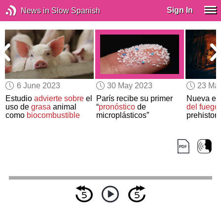
Sign In
News in Slow Spanish
6 June 2023
30 May 2023
23 Ma
Estudio
advierte sobre
el
París recibe su primer
Nueva ev
uso de
grasa
animal
“
pronóstico
de
del fuego
a
como
biocombustible
microplásticos”
prehistori