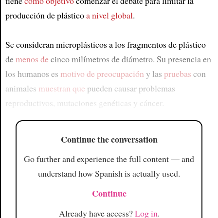
tiene
como objetivo
comenzar el debate para limitar la
producción de plástico
a nivel global
.
Se consideran microplásticos a los fragmentos de plástico
de
menos de
cinco milímetros de diámetro. Su presencia en
los humanos es
motivo de preocupación
y las
pruebas
con
animales
muestran que
pueden causar problemas
reproductivos, mutaciones genéticas y cáncer.
Continue the conversation
Go further and experience the full content — and
understand how Spanish is actually used.
Continue
Already have access?
Log in
.