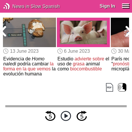
Sign In
News in Slow Spanish
13 June 2023
6 June 2023
30 Ma
Evidencia de
Homo
Estudio
advierte sobre
el
París rec
naledi
podría cambiar
la
uso de
grasa
animal
“
pronósti
forma en la que vemos
la
como
biocombustible
microplás
evolución humana