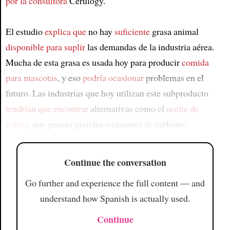
por la consultora
Cerulogy.
El estudio
explica que
no hay
suficiente
grasa animal
disponible
para suplir
las demandas de la industria aérea.
Mucha de esta grasa es usada hoy para producir
comida
para mascotas
, y eso
podría ocasionar
problemas en el
futuro. Las industrias que hoy utilizan este subproducto
tendrían que encontrar
alternativas como el
aceite de
palma
, que genera grandes emisiones de carbono.
Continue the conversation
Go further and experience the full content — and
understand how Spanish is actually used.
Continue