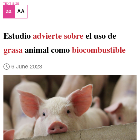
TEXT SIZE
aa
AA
Estudio
advierte sobre
el uso de
grasa
animal como
biocombustible
6 June 2023