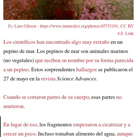
By
Lara Gibson
-
https://www.inaturalist.org/photos/45753191
,
CC BY
4.0
,
Link
Los científicos han encontrado algo muy extraño
en un
pepino de mar. Los pepinos de mar son animales marinos
(no vegetales)
que reciben su nombre por su forma parecida
a un pepino
. Estos sorprendentes
hallazgos
se publicaron el
27 de mayo en la
revista
Science Advances
.
Cuando se cortaron partes de su cuerpo
, esas partes
no
murieron
.
En lugar de eso
, los fragmentos
empezaron a cicatrizar y a
crecer un poco
. Incluso tomaban alimento del agua,
aunque
Article