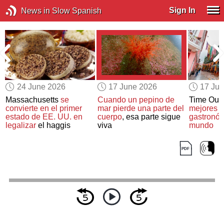
Sign In
News in Slow Spanish
24 June 2026
17 June 2026
17 Ju
Massachusetts
se
Cuando un pepino de
Time Out
convierte en el primer
mar pierde una parte del
mejores d
estado de EE. UU. en
cuerpo
, esa parte sigue
gastronóm
legalizar
el haggis
viva
mundo