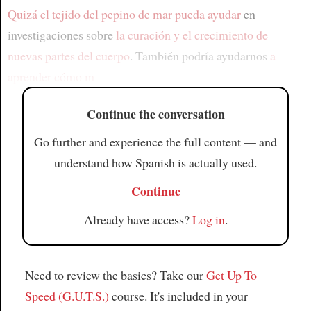
Quizá el tejido del pepino de mar pueda ayudar
en
investigaciones sobre
la curación y el crecimiento de
nuevas partes del cuerpo
. También podría ayudarnos
a
aprender cómo m
Continue the conversation
Go further and experience the full content — and
understand how Spanish is actually used.
Continue
Already have access?
Log in
.
Need to review the basics? Take our
Get Up To
Speed (G.U.T.S.)
course. It's included in your