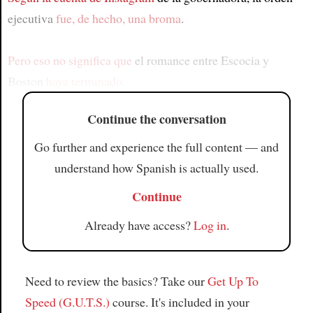
ejecutiva
fue, de hecho, una broma
.
Pero eso no significa que
el romance entre Escocia y
Boston
haya terminado
.
Continue the conversation
Go further and experience the full content — and
understand how Spanish is actually used.
Continue
Already have access?
Log in
.
Need to review the basics? Take our
Get Up To
Speed (G.U.T.S.)
course. It's included in your