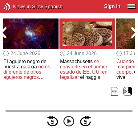
Sign In
News in Slow Spanish
24 June 2026
24 June 2026
17 Ju
El agujero negro de
Massachusetts
se
Cuando u
nuestra galaxia
no es
convierte en el primer
mar pierd
diferente de otros
estado de EE. UU. en
cuerpo
, e
agujeros negros
legalizar
el haggis
viva
después de todo