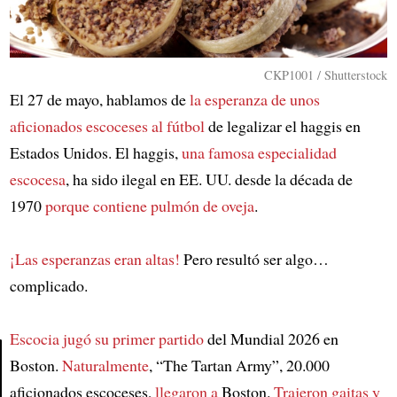
CKP1001 / Shutterstock
El 27 de mayo, hablamos de
la esperanza de unos
aficionados escoceses al fútbol
de legalizar el haggis en
Estados Unidos. El haggis,
una famosa especialidad
escocesa
, ha sido ilegal en EE. UU. desde la década de
1970
porque contiene pulmón de oveja
.
¡Las esperanzas eran altas!
Pero resultó ser algo…
complicado.
Escocia jugó su primer partido
del Mundial 2026 en
Boston.
Naturalmente
, “The Tartan Army”, 20.000
aficionados escoceses,
llegaron a
Boston.
Trajeron gaitas y
Article