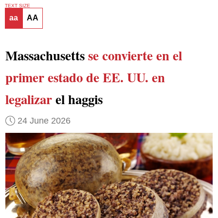
TEXT SIZE
aa
AA
Massachusetts
se convierte en el
primer estado de EE. UU. en
legalizar
el haggis
24 June 2026