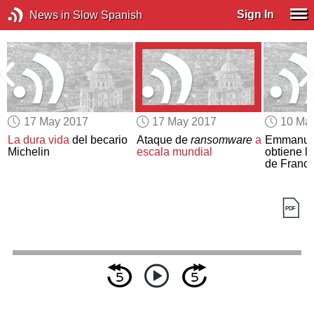
Sign In
News in Slow Spanish
17 May 2017
17 May 2017
10 Ma
a
La dura vida
del becario
Ataque de
ransomware
a
Emmanue
Michelin
escala mundial
obtiene l
de Franci