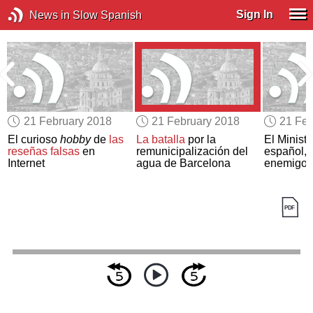
Sign In
News in Slow Spanish
21 February 2018
21 February 2018
21 Feb
El curioso
hobby
de
las
La batalla
por la
El Minist
reseñas falsas
en
remunicipalización del
español, 
Internet
agua de Barcelona
enemigo