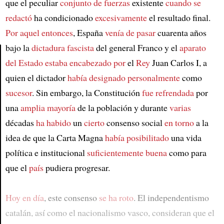
que el peculiar
conjunto de fuerzas
existente
cuando se
redactó
ha condicionado
excesivamente
el resultado final.
Por aquel entonces
, España
venía de pasar
cuarenta años
bajo la
dictadura fascista
del general Franco y el
aparato
del Estado
estaba encabezado por
el
Rey
Juan Carlos I, a
Article
quien el dictador
había designado personalmente
como
sucesor
. Sin embargo, la Constitución
fue refrendada
por
una
amplia mayoría
de la población y durante
varias
décadas
ha habido
un
cierto
consenso social
en torno
a la
idea de que la Carta Magna
había posibilitado
una vida
política e institucional
suficientemente buena
como para
que el
país
pudiera progresar.
Hoy en día
, este consenso
se ha roto
. El independentismo
catalán, así como el nacionalismo vasco, consideran que el