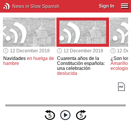
Sign In
News in Slow Spanish
12 December 2018
12 December 2018
12 De
la
Navidades
en huelga de
Cuarenta años de la
¿Son los
hambre
Constitución española:
Amarillos
una celebración
ecologist
deslucida