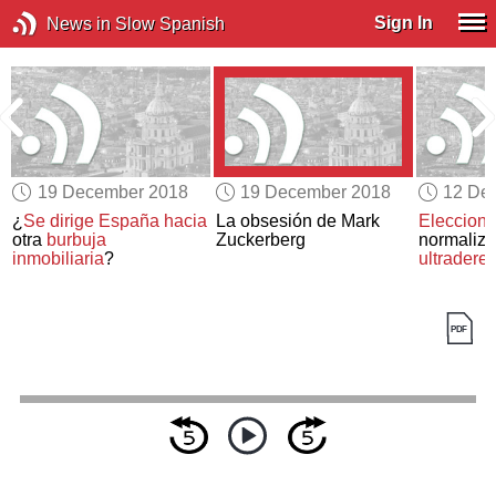
Sign In
News in Slow Spanish
19 December 2018
19 December 2018
12 De
¿
Se dirige España hacia
La obsesión de Mark
Eleccion
otra
burbuja
Zuckerberg
normaliza
inmobiliaria
?
ultradere