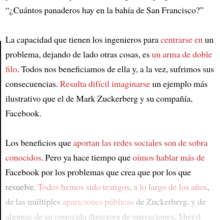
“¿Cuántos panaderos hay en la bahía de San Francisco?”
La capacidad que tienen los ingenieros para
centrarse en
un
problema, dejando de lado otras cosas, es
un arma de doble
filo
. Todos nos beneficiamos de ella y, a la vez, sufrimos sus
Article
consecuencias.
Resulta difícil imaginarse
un ejemplo más
ilustrativo que el de Mark Zuckerberg y su compañía,
Facebook.
Los beneficios que
aportan las redes sociales
son de sobra
conocidos
. Pero ya hace tiempo que
oímos hablar más de
Facebook por los problemas que crea que por los que
resuelve.
Todos hemos sido testigos
,
a lo largo de los años
,
de las múltiples
apariciones públicas
de Zuckerberg, y de
algunas de su conocida directora de operaciones, Sheryl