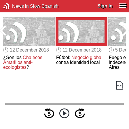
Sign In
News in Slow Spanish
12 December 2018
12 December 2018
5 Dec
¿Son los
Chalecos
Fútbol:
Negocio global
Fuego en 
Amarillos
anti-
contra identidad local
indecenc
ecologistas
?
Aires