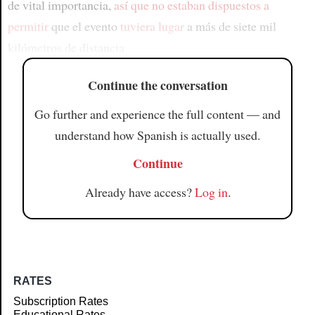
de vital importancia,
así que
no estaban dispuestos a
permitir
que el evento
tuviera lugar
a más de siete mil
kilómetros de distancia
Continue the conversation
Go further and experience the full content — and
understand how Spanish is actually used.
Continue
Already have access?
Log in
.
RATES
Subscription Rates
Educational Rates