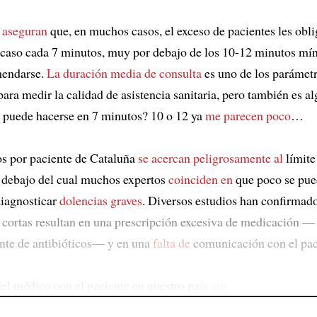
s
aseguran
que, en muchos casos, el exceso de pacientes les obli
caso cada 7 minutos, muy por debajo de los 10-12 minutos mí
mendarse.
La duración media de consulta
es uno de los parámetr
ara medir la calidad de asistencia sanitaria, pero también es a
é puede hacerse en 7 minutos? 10 o 12 ya
me parecen poco
…
s por paciente de Cataluña
se acercan peligrosamente al
límite
 debajo del cual muchos expertos
coinciden en
que poco se pue
diagnosticar
dolencias graves
. Diversos estudios han confirma
s cortas resultan en una prescripción excesiva de medicación —
nte de antibióticos— y en una
falta de
comunicación con el pac
del médico con el paciente en nuestro país
cie