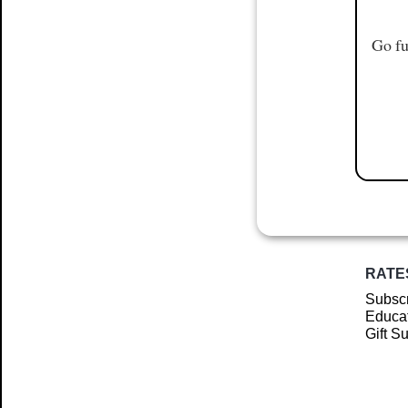
Go fu
RATE
Subscr
Educat
Gift S