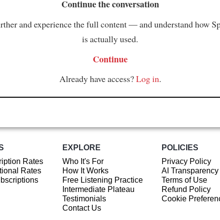
Continue the conversation
rther and experience the full content — and understand how S
is actually used.
Continue
Already have access?
Log in
.
S
EXPLORE
POLICIES
iption Rates
Who It's For
Privacy Policy
ional Rates
How It Works
AI Transparency
ubscriptions
Free Listening Practice
Terms of Use
Intermediate Plateau
Refund Policy
Testimonials
Cookie Preferen
Contact Us