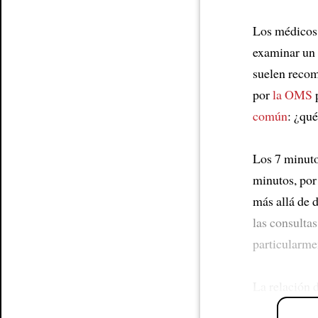
Article
Los médico
examinar un 
suelen reco
por
la OMS
p
común
: ¿qu
Los 7 minuto
minutos, por
más allá de 
las consulta
particularme
La relación 