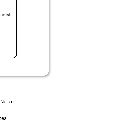
panish
 Notice
ces