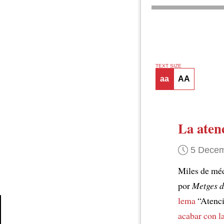
TEXT SIZE
aa
AA
La aten
5 Decem
Miles de mé
por
Metges d
lema
“Atenci
acabar con l