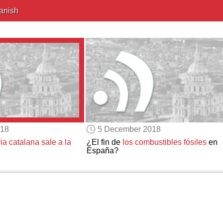
anish
018
5 December 2018
ia catalana
sale a la
¿El fin de
los combustibles fósiles
en
España?