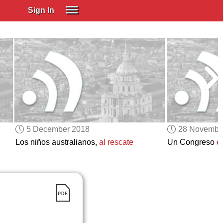
Sign In
SIGN IN
Spanish (Spain)
Spanish (Latino)
SUBSCRIBE
EDUCATIONAL LICENSES
GIFT CARDS
5 December 2018
28 Novembe
OTHER LANGUAGES
Los niños australianos,
al rescate
Un Congreso
e
ABOUT US
ADJUST COLORS