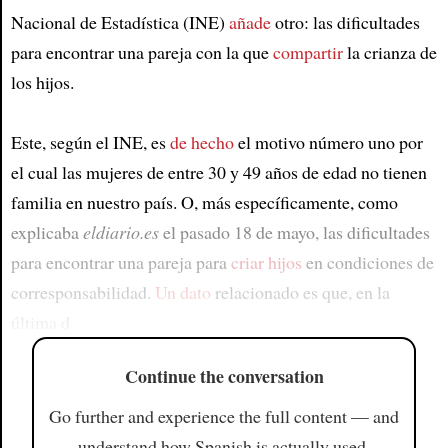
Nacional de Estadística (INE)
añade
otro: las dificultades
para encontrar una pareja con la que
compartir
la crianza de
los hijos.
Este, según el INE, es
de hecho
el motivo número uno por
el cual las mujeres de entre 30 y 49 años de edad no tienen
familia en nuestro país. O, más específicamente, como
explicaba
eldiario.es
el pasado 18 de mayo, las dificultades
para encontrar una pareja para
criar hijos
en condiciones de
corresponsabilidad.
Un dato
relacionado es que, en la
última d
Continue the conversation
Go further and experience the full content — and
understand how Spanish is actually used.