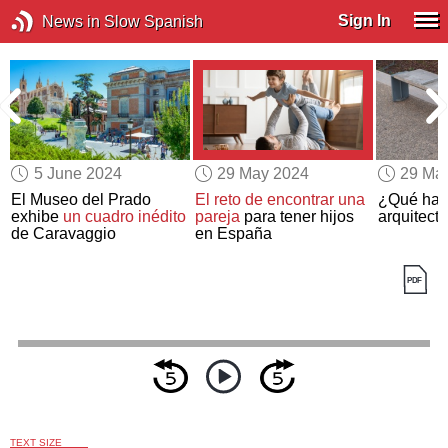
Sign In
News in Slow Spanish
5 June 2024
29 May 2024
29 Ma
El Museo del Prado
El reto de encontrar una
¿Qué ha
exhibe
un cuadro inédito
pareja
para tener hijos
arquitectu
de Caravaggio
en España
TEXT SIZE