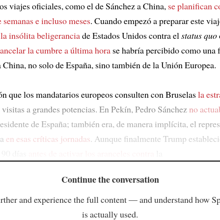
los viajes oficiales, como el de Sánchez a China,
se planifican 
e semanas e incluso meses
. Cuando empezó a preparar este via
la insólita beligerancia
de Estados Unidos contra el
status quo
ancelar la cumbre a última hora
se habría percibido como una f
a China, no solo de España, sino también de la Unión Europea.
ión que los mandatarios europeos consulten con Bruselas
la est
 visitas a grandes potencias. En Pekín, Pedro Sánchez
no actua
esidente de España; también era, de manera implícita, el repres
pa
en esas críticas jornadas
. Aunque finalmente Trump establec
 90 días
antes de activar los aranceles contra
la
Continue the conversation
rther and experience the full content — and understand how S
is actually used.