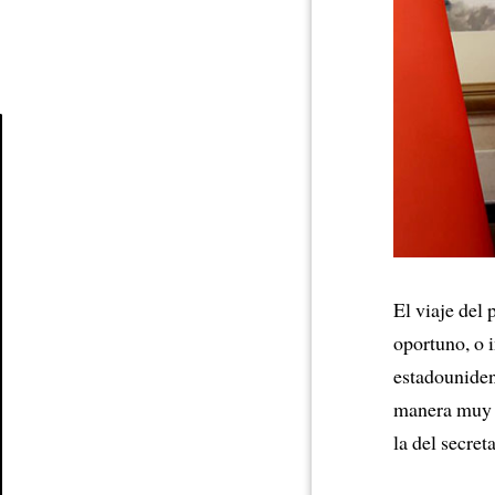
Article
El viaje del
oportuno, o 
estadouniden
manera muy d
la del secret