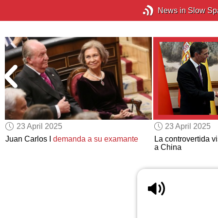
News in Slow Sp
23 April 2025
23 April 2025
Juan Carlos I
demanda a su examante
La controvertida v
a China