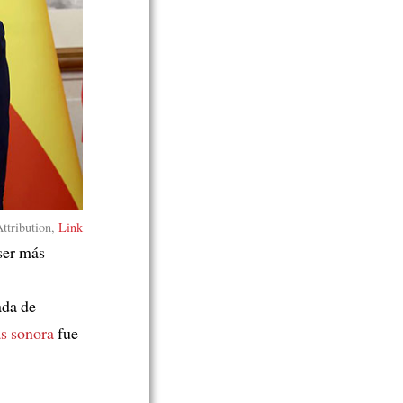
ttribution,
Link
ser más
ada de
ás sonora
fue