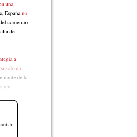
con una
je, España
no
del comercio
alta de
rategia a
ba solo en
entante de la
ió una
panish