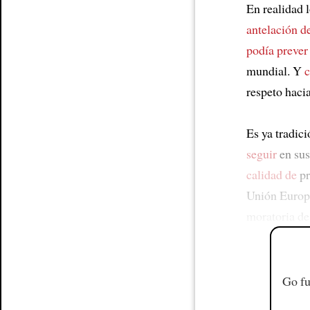
En realidad 
antelación d
podía prever 
mundial. Y
c
respeto haci
Es ya tradic
seguir
en sus
calidad de
pr
Unión Euro
moratoria de
Go fu