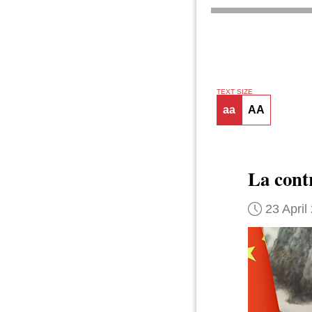
TEXT SIZE
aa
AA
La cont
23 April