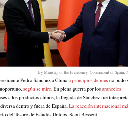
By Ministry of the Presidency. Government of Spain, A
 presidente Pedro Sánchez a China
a principios de mes
no pudo 
inoportuno,
según se mire
. En plena guerra por los
aranceles
ses a los productos chinos, la llegada de Sánchez fue interpret
iversa dentro y fuera de España.
La reacción internacional m
ario del Tesoro de Estados Unidos, Scott Bessent.