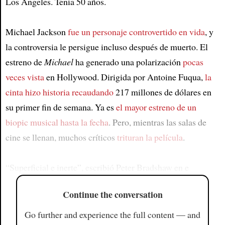
Los Ángeles. Tenía 50 años.
Michael Jackson
fue un personaje controvertido en vida
, y
la controversia le persigue incluso después de muerto. El
estreno de
Michael
ha generado una polarización
pocas
veces vista
en Hollywood. Dirigida por Antoine Fuqua,
la
cinta hizo historia recaudando
217 millones de dólares en
su primer fin de semana. Ya es
el mayor estreno de un
biopic musical hasta la fecha
. Pero, mientras las salas de
cine se llenan, muchos críticos
trituran la película
.
“Superficial e inerte”, escribió Peter Bradshaw en e
Continue the conversation
Go further and experience the full content — and