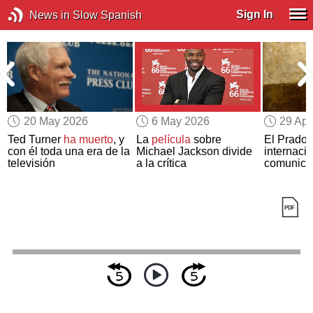
Sign In
News in Slow Spanish
20 May 2026
6 May 2026
29 Apr
Ted Turner
ha muerto
, y
La
película
sobre
El Prado, 
con él toda una era de la
Michael Jackson divide
internaci
televisión
a la crítica
comunicac