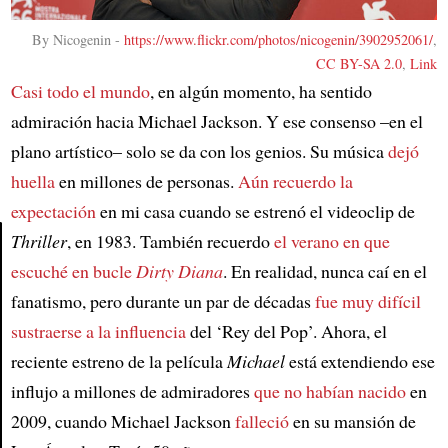
By Nicogenin -
https://www.flickr.com/photos/nicogenin/3902952061/
,
CC BY-SA 2.0
,
Link
Casi todo el mundo
, en algún momento, ha sentido
admiración hacia Michael Jackson. Y ese consenso –en el
plano artístico– solo se da con los genios. Su música
dejó
huella
en millones de personas.
Aún recuerdo la
expectación
en mi casa cuando se estrenó el videoclip de
Thriller
, en 1983. También recuerdo
el verano en que
escuché en bucle
Dirty Diana
. En realidad, nunca caí en el
Article
fanatismo, pero durante un par de décadas
fue muy difícil
sustraerse a la influencia
del ‘Rey del Pop’. Ahora, el
reciente estreno de la película
Michael
está extendiendo ese
influjo a millones de admiradores
que no habían nacido
en
2009, cuando Michael Jackson
falleció
en su mansión de