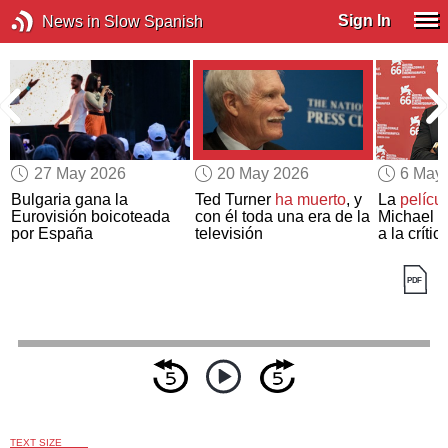
Sign In
News in Slow Spanish
27 May 2026
20 May 2026
6 May
Bulgaria gana la
Ted Turner
ha muerto
, y
La
pelícu
a
Eurovisión boicoteada
con él toda una era de la
Michael J
por España
televisión
a la crític
TEXT SIZE