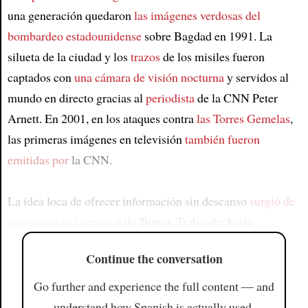
una generación quedaron
las imágenes verdosas del
bombardeo estadounidense
sobre Bagdad en 1991. La
silueta de la ciudad y los
trazos
de los misiles fueron
captados con
una cámara de visión nocturna
y servidos al
mundo en directo gracias al
periodista
de la CNN Peter
Arnett. En 2001, en los ataques contra
las Torres Gemelas
,
las primeras imágenes en televisión
también fueron
emitidas por
la CNN.
La idea loca de ofrecer información sin descanso
surgió de
una necesidad personal
de Turner. Trabajaba hasta
Continue the conversation
Go further and experience the full content — and
understand how Spanish is actually used.