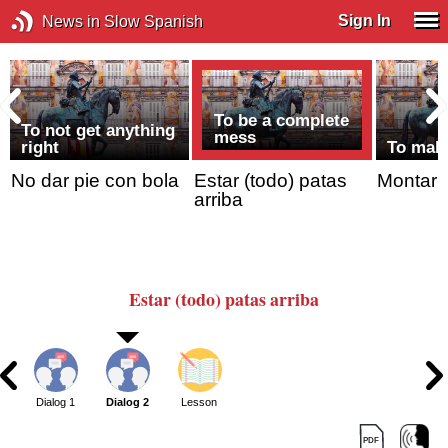
Sign In
News in Slow Spanish
To be a complete
To not get anything
mess
right
To mak
No dar pie con bola
Estar (todo) patas
Montar 
arriba
Estar (todo)
patas arriba
Dialog 1
Dialog 2
Lesson