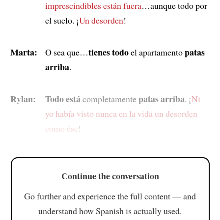
imprescindibles están fuera
…aunque todo por
el suelo. ¡
Un desorden
!
Marta:
tienes todo
patas
O sea que…
el apartamento
arriba
.
Rylan:
Todo está
patas arriba
completamente
. ¡
Ni
yo había visto nunca en la vida un desorden
como ése
!
Continue the conversation
Go further and experience the full content — and
understand how Spanish is actually used.