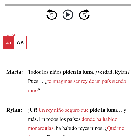
TEXT SIZE
aa
AA
Marta:
piden la luna
Todos los niños
, ¿verdad, Rylan?
Pues… ¿
te imaginas ser rey de un país
siendo
niño
?
Rylan:
pide la luna
¡Uf!
Un rey niño seguro que
… y
más. En todos los países
donde ha habido
monarquías
, ha habido reyes niños. ¿
Qué me