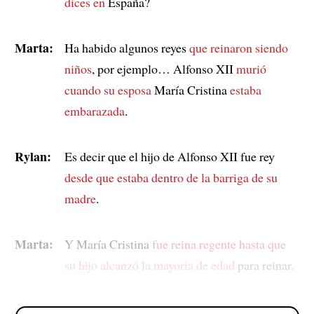
dices en
España?
Marta:
Ha habido algunos reyes
que reinaron siendo
niños
, por ejemplo… Alfonso XII
murió
cuando su esposa
María Cristina
estaba
embarazada
.
Rylan:
Es decir que el hijo de Alfonso XII fue rey
desde que estaba dentro de
la barriga de su
madre
.
Marta:
Y María Cristina
fue reina regente
hasta que
su hijo alcanzó la mayoría de edad
para reinar.