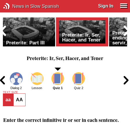
Sign In
News in Slow Spanish
Preteri
Preterite: Ir, Ser,
ending 
Hacer, and Tener
Preterite: Part III
servir, 
Preterite: Ir, Ser, Hacer, and Tener
1
Dialog 2
Lesson
Quiz 1
Quiz 2
TEXT SIZE
aa
AA
Enter the correct infinitive
ir
or
ser
in each sentence.