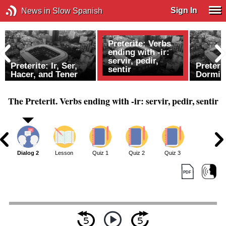
Sign In
News in Slow Spanish
Preterite: Verbs
ending with -ir:
servir, pedir,
Preterite: Ir, Ser,
Preteri
sentir
Hacer, and Tener
Dormir
The Preterit. Verbs ending with -ir: servir, pedir, sentir
1
Dialog 2
Lesson
Quiz 1
Quiz 2
Quiz 3