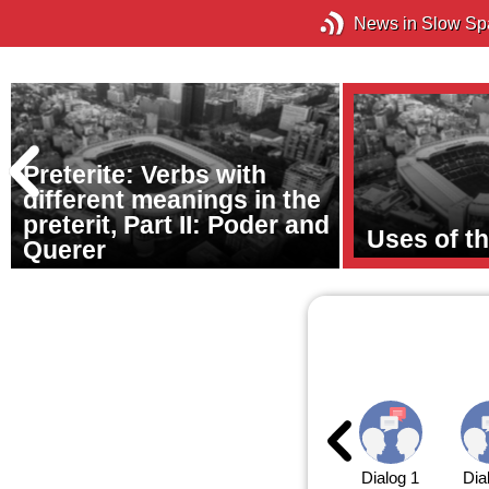
News in Slow Sp
Preterite: Verbs with
different meanings in the
preterit, Part II: Poder and
Uses of th
Querer
Dialog 1
Dia