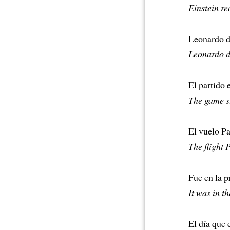
Einstein re
Leonardo d
Leonardo da
El partido 
The game st
El vuelo P
The flight 
Fue en la p
It was in t
El día que 