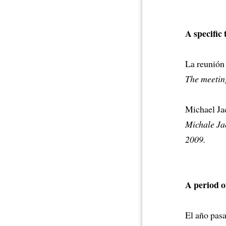
A specific
La reunión 
The meeting
Michael Jac
Michale Jac
2009.
A period o
El año pas