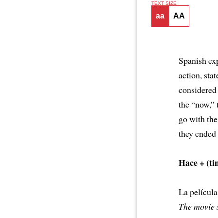
TEXT SIZE
aa
AA
Spanish exp
action, sta
considere
the “now,” 
go with the
they ended a
Hace + (ti
La películ
The movie s