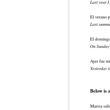
Last year I 
El verano 
Last summer
El domingo 
On Sunday I
Ayer fue m
Yesterday i
Below is a
Marisa sali