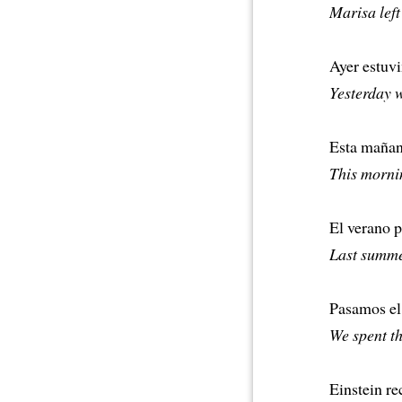
Marisa left
Ayer estuvi
Yesterday w
Esta mañana
This mornin
El verano p
Last summer
Pasamos el
We spent th
Einstein re