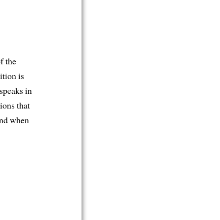
f the
ition is
speaks in
ions that
 and when