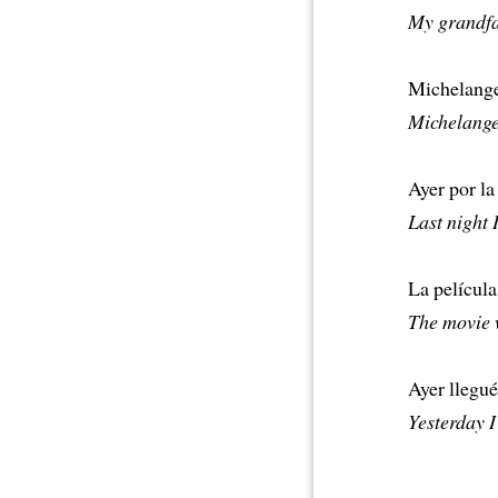
My grandfa
Michelange
Michelangel
Ayer por la
Last night I
La película
The movie 
Ayer llegué
Yesterday I