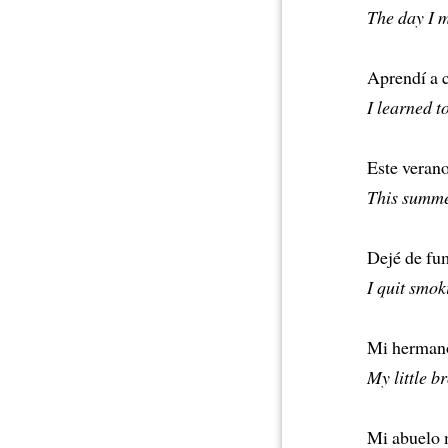
The day I m
Aprendí a c
I learned t
Este verano
This summer
Dejé de fum
I quit smok
Mi hermano
My little b
Mi abuelo 