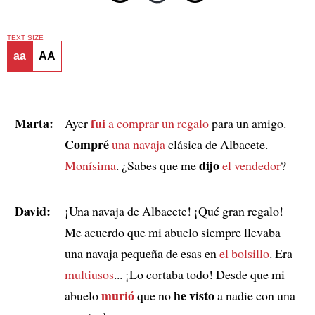
TEXT SIZE
aa
AA
Marta:
fui
Ayer
a comprar un regalo
para un amigo.
Compré
una navaja
clásica de Albacete.
dijo
Monísima
. ¿Sabes que me
el vendedor
?
David:
¡Una navaja de Albacete! ¡Qué gran regalo!
Me acuerdo que mi abuelo siempre llevaba
una navaja pequeña de esas en
el bolsillo
. Era
multiusos
... ¡Lo cortaba todo! Desde que mi
murió
he visto
abuelo
que no
a nadie con una