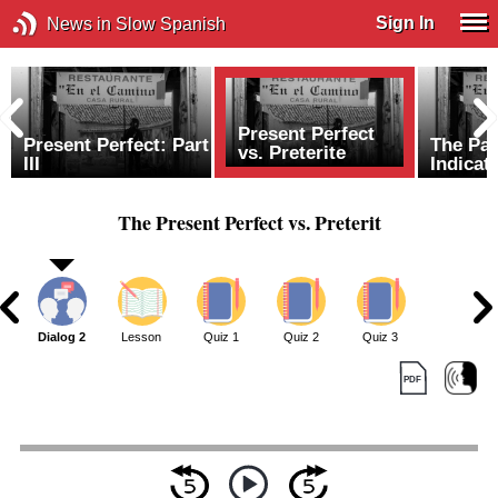
Sign In
News in Slow Spanish
Present Perfect
t
Present Perfect: Part
The Pas
vs. Preterite
III
Indicati
The Present Perfect vs. Preterit
1
Dialog 2
Lesson
Quiz 1
Quiz 2
Quiz 3