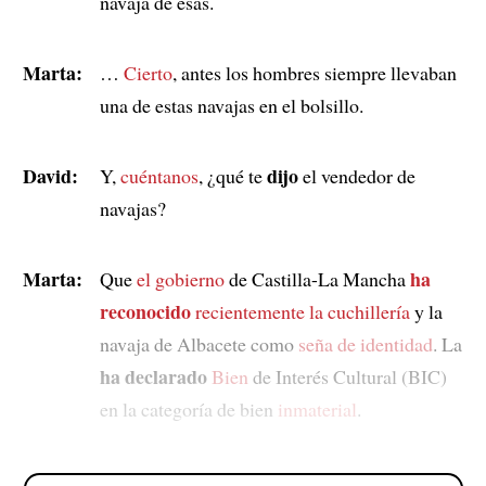
navaja de esas.
Marta:
…
Cierto
, antes los hombres siempre llevaban
una de estas navajas en el bolsillo.
David:
dijo
Y,
cuéntanos
, ¿qué te
el vendedor de
navajas?
Marta:
ha
Que
el gobierno
de Castilla-La Mancha
reconocido
recientemente
la cuchillería
y la
navaja de Albacete como
seña de identidad
. La
ha declarado
Bien
de Interés Cultural (BIC)
en la categoría de bien
inmaterial
.