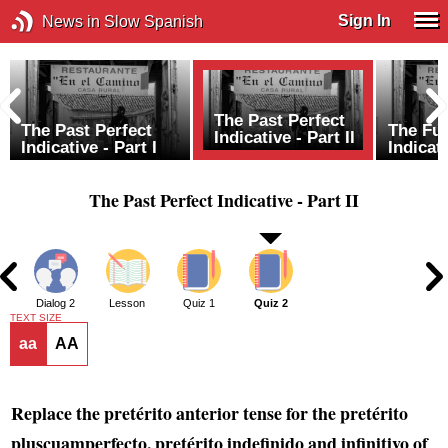
Sign In
News in Slow Spanish
The Past Perfect
The Past Perfect
The Fut
Indicative - Part II
Indicative - Part I
Indicat
The Past Perfect Indicative - Part II
1
Dialog 2
Lesson
Quiz 1
Quiz 2
TEXT SIZE
aa
AA
Replace the pretérito anterior tense for the pretérito
pluscuamperfecto, pretérito indefinido and infinitivo of