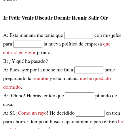
Ir Pedir Venir Discutir Dormir Reunir Salir Oír
A: Esta mañana me tenía que
con mis jefes
para
la nueva política de empresa
que
entrará en vigor
pronto.
B: ¿Y qué ha pasado?
A: Pues ayer por la noche me fui a
tarde
preparando la
reunión
y esta mañana
me he quedado
dormido
.
B: ¡Oh no! Habrás tenido que
pitando de
casa.
A: Sí. ¡
Como un rayo
! He decidido
en tren
para ahorrar tiempo al buscar aparcamiento pero el tren
ha