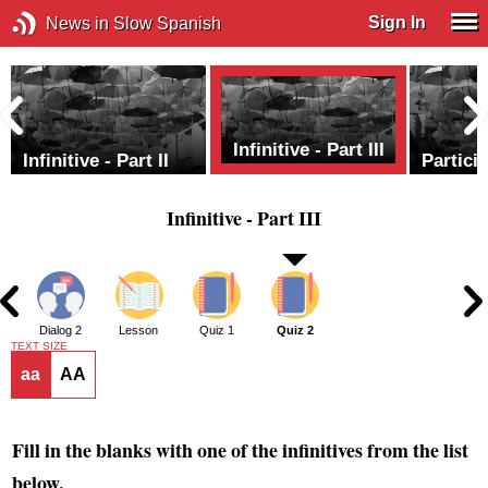
Sign In
News in Slow Spanish
Infinitive - Part III
Infinitive - Part II
Particip
Infinitive - Part III
1
Dialog 2
Lesson
Quiz 1
Quiz 2
TEXT SIZE
aa
AA
Fill in the blanks with one of the infinitives from the list
below.