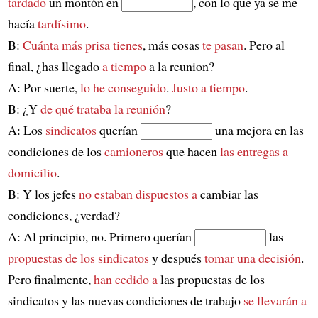
tardado
un montón en
, con lo que ya se me
hacía
tardísimo
.
B:
Cuánta más prisa tienes
, más cosas
te pasan
. Pero al
final, ¿has llegado
a tiempo
a la reunion?
A: Por suerte,
lo he conseguido
.
Justo a tiempo
.
B: ¿Y
de qué trataba la reunión
?
A: Los
sindicatos
querían
una mejora en las
condiciones de los
camioneros
que hacen
las entregas a
domicilio
.
B: Y los jefes
no estaban dispuestos a
cambiar las
condiciones, ¿verdad?
A: Al principio, no. Primero querían
las
propuestas de los sindicatos
y después
tomar una decisión
.
Pero finalmente,
han cedido a
las propuestas de los
sindicatos y las nuevas condiciones de trabajo
se llevarán a