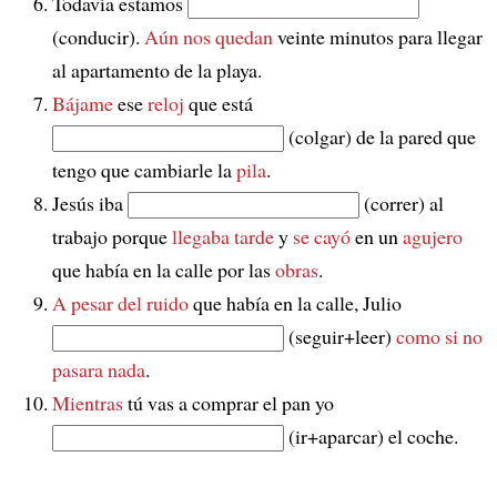
Todavía estamos
(conducir).
Aún nos quedan
veinte minutos para llegar
al apartamento de la playa.
Bájame
ese
reloj
que está
(colgar) de la pared que
tengo que cambiarle la
pila
.
Jesús iba
(correr) al
trabajo porque
llegaba tarde
y
se cayó
en un
agujero
que había en la calle por las
obras
.
A pesar del ruido
que había en la calle, Julio
(seguir+leer)
como si no
pasara nada
.
Mientras
tú vas a comprar el pan yo
(ir+aparcar) el coche.