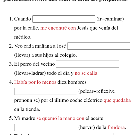
Cuando
(ir+caminar)
por la calle,
me encontré con
Jesús que venía del
médico.
Veo cada mañana a José
(llevar) a sus hijos al colegio.
El perro del vecino
(llevar+ladrar) todo el día y
no se calla
.
Había por lo menos
diez hombres
(pelear+reflexive
pronoun se) por el último coche eléctrico
que quedaba
en la tienda.
Mi madre
se quemó la mano con
el aceite
(hervir) de la
freidora
.