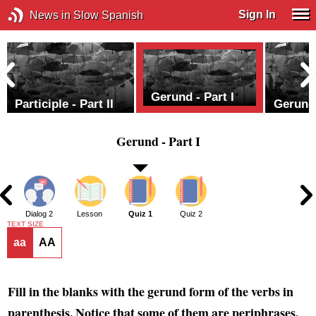
Sign In
News in Slow Spanish
Gerund - Part I
Participle - Part II
Gerund 
Gerund - Part I
1
Dialog 2
Lesson
Quiz 1
Quiz 2
TEXT SIZE
aa
AA
Fill in the blanks with the gerund form of the verbs in
parenthesis. Notice that some of them are periphrases.