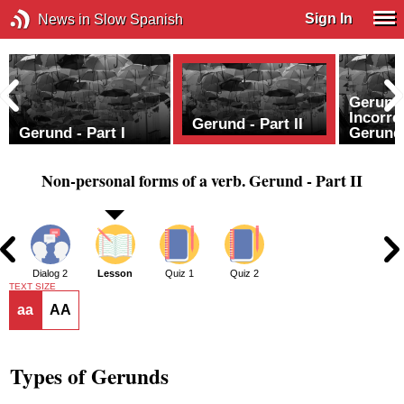
Sign In
News in Slow Spanish
Gerund -
Incorre
Gerund - Part II
Gerund - Part I
Gerund
Non-personal forms of a verb. Gerund - Part II
1
Dialog 2
Lesson
Quiz 1
Quiz 2
TEXT SIZE
aa
AA
Types of Gerunds