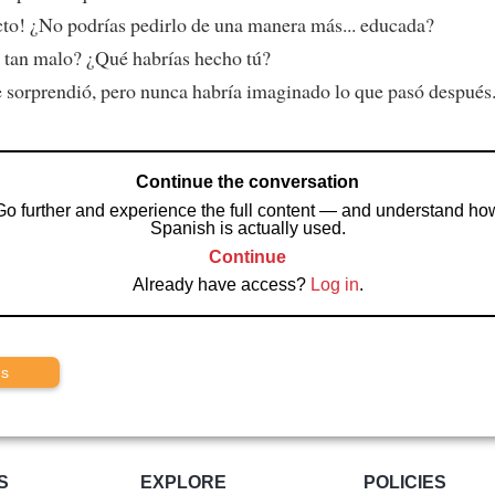
cto! ¿No podrías pedirlo de una manera más... educada?
o tan malo? ¿Qué habrías hecho tú?
 sorprendió, pero nunca habría imaginado lo que pasó después
Continue the conversation
Go further and experience the full content — and understand ho
Spanish is actually used.
Continue
Already have access?
Log in
.
us
S
EXPLORE
POLICIES