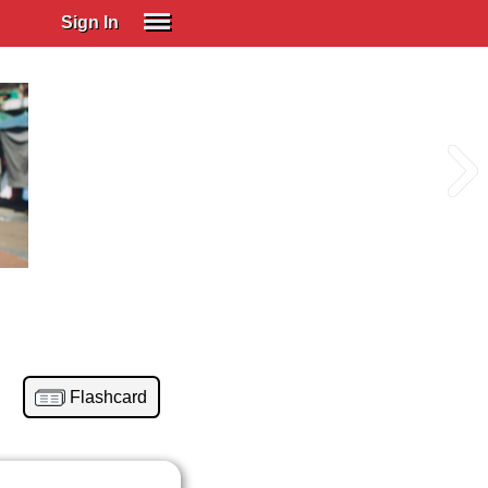
Sign In
SIGN IN
Spanish (Spain)
Spanish (Latino)
SUBSCRIBE
EDUCATIONAL LICENSES
GIFT CARDS
OTHER LANGUAGES
ABOUT US
ADJUST COLORS
Flashcard