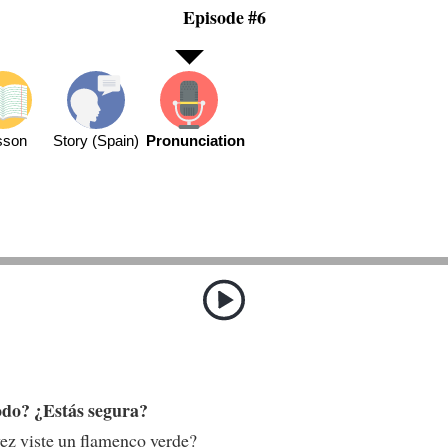
Episode #6
sson
Story (Spain)
Pronunciation
odo? ¿Estás segura?
ez viste un flamenco verde?