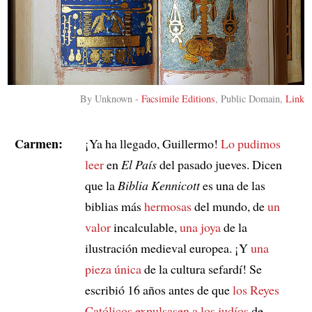
By
Unknown
-
Facsimile Editions
, Public Domain,
Link
Carmen:
¡Ya ha llegado, Guillermo!
Lo pudimos
leer
en
El País
del pasado jueves. Dicen
que la
Biblia Kennicott
es una de las
biblias más
hermosas
del mundo, de
un
valor
incalculable,
una joya
de la
ilustración medieval europea. ¡Y
una
pieza única
de la cultura sefardí! Se
escribió 16 años antes de que
los Reyes
Católicos
expulsasen a
los judíos
de