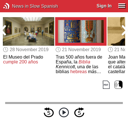
Sign In
News in Slow Spanish
28 November 2019
21 November 2019
21 No
El Museo del Prado
Tras 500 años fuera de
Joan Marg
cumple 200 años
España, la
Biblia
que alter
Kennicott
, una de las
el catalán
biblias
hebreas
más
castellan
exquisitas del mundo,
Premio
Ce
regresa a
Galicia