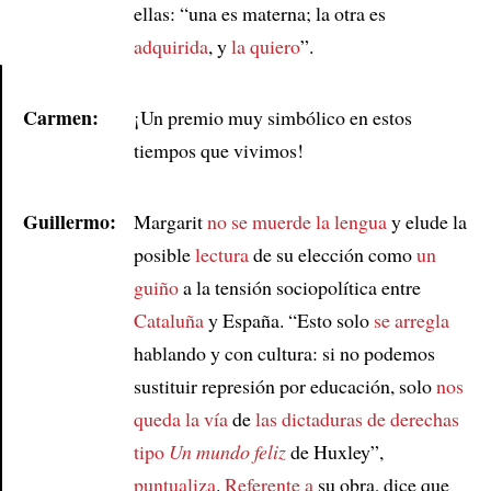
ellas: “una es materna; la otra es
adquirida
, y
la quiero
”.
Carmen:
¡Un premio muy simbólico en estos
Article
tiempos que vivimos!
Guillermo:
Margarit
no se muerde la lengua
y elude la
posible
lectura
de su elección como
un
guiño
a la tensión sociopolítica entre
Cataluña
y España. “Esto solo
se arregla
hablando y con cultura: si no podemos
sustituir represión por educación, solo
nos
queda
la vía
de
las dictaduras de derechas
tipo
Un mundo feliz
de Huxley”,
puntualiza
.
Referente a
su obra, dice que