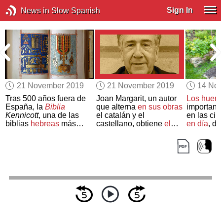
Sign In
News in Slow Spanish
21 November 2019
21 November 2019
14 No
Tras 500 años fuera de
Joan Margarit, un autor
Los huert
España, la
Biblia
que alterna
en sus obras
important
Kennicott
, una de las
el catalán y el
en las ci
biblias
hebreas
más
castellano, obtiene
el
en día
, d
exquisitas del mundo,
Premio
Cervantes 2019
55% de
l
regresa a
Galicia
mundial