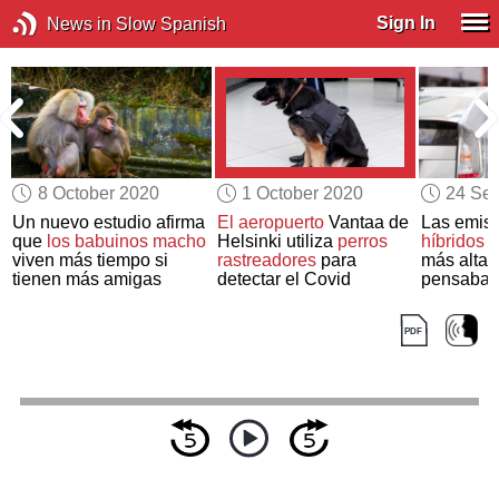
Sign In
News in Slow Spanish
8 October 2020
1 October 2020
24 Se
Un nuevo estudio afirma
El aeropuerto
Vantaa de
Las emis
a
que
los babuinos macho
Helsinki utiliza
perros
híbridos 
viven más tiempo si
rastreadores
para
más altas
tienen más amigas
detectar el Covid
pensaba