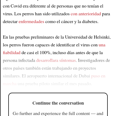
con Covid era diferente al de personas que no tenían el
virus. Los perros han sido utilizados
con anterioridad
para
detectar
enfermedades
como el cáncer y la diabetes.
En las pruebas preliminares de la Universidad de Helsinki,
los perros fueron capaces de identificar el virus con
una
fiabilidad
de casi el 100%, incluso días antes de que la
persona infectada
desarrollara síntomas
. Investigadores de
otros países también están trabajando en proyectos
similares. El aeropuerto internacional de Dubai
puso en
marcha
una prueba piloto similar el mes pasado.
Continue the conversation
Go further and experience the full content — and