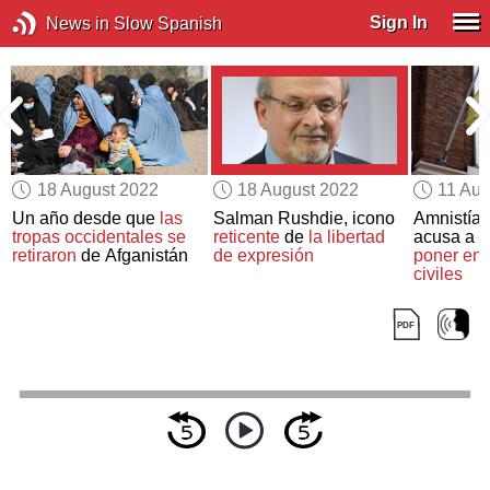
Sign In
News in Slow Spanish
18 August 2022
18 August 2022
11 Aug
Un año desde que
las
Salman Rushdie, icono
Amnistía 
tropas occidentales se
reticente
de
la libertad
acusa a U
e
retiraron
de Afganistán
de expresión
poner en p
civiles