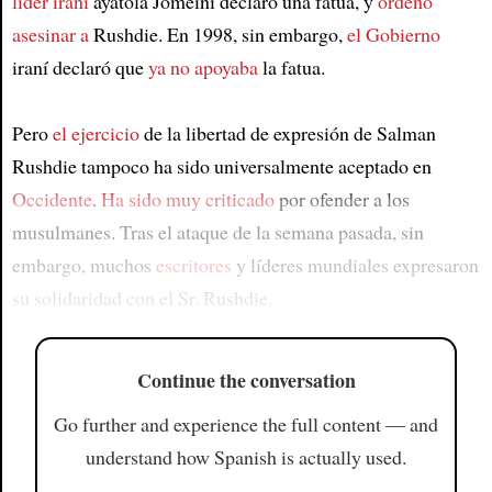
líder iraní
ayatolá Jomeini declaró una fatua, y
ordenó
asesinar a
Rushdie. En 1998, sin embargo,
el Gobierno
iraní declaró que
ya no apoyaba
la fatua.
Pero
el ejercicio
de la libertad de expresión de Salman
Rushdie tampoco ha sido universalmente aceptado en
Occidente
.
Ha sido muy criticado
por ofender a los
musulmanes. Tras el ataque de la semana pasada, sin
embargo, muchos
escritores
y líderes mundiales expresaron
su solidaridad con el Sr. Rushdie.
Continue the conversation
Go further and experience the full content — and
understand how Spanish is actually used.