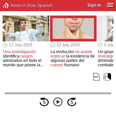
Sign In
News in Slow Spanish
17 July 2025
10 July 2025
3 July
Una investigación
La evolución
no puede
Un grupo
identifica
rasgos
explicar
la existencia de
investiga
admirados en todo el
algunas partes del
diminutos
mundo que posee la
cuerpo
humano
combatir 
gente considerada
bacterian
“
guay
”