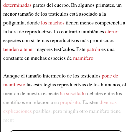
determinadas
partes del cuerpo. En algunos primates, un
menor tamaño de los testículos está asociado a la
poligamia, donde
los machos
tienen menos competencia a
la hora de reproducirse. Lo contrario también es
cierto
:
especies con sistemas reproductivos más promiscuos
tienden a tener
mayores testículos. Este
patrón
es una
constante en muchas especies de
mamífero
.
Aunque el tamaño intermedio de los testículos
pone de
manifiesto
las estrategias reproductivas de los humanos, el
mentón de nuestra especie
ha suscitado
debates entre los
científicos en relación a su
propósito
. Existen
diversas
explicaciones
posibles, pero ningún otro mamífero tiene
ment