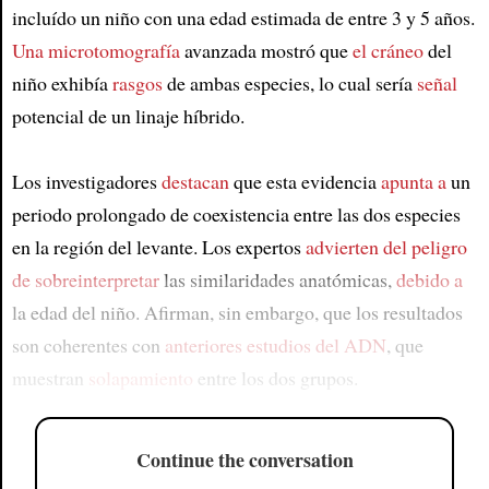
incluído un niño con una edad estimada de entre 3 y 5 años.
Una microtomografía
avanzada mostró que
el cráneo
del
niño exhibía
rasgos
de ambas especies, lo cual sería
señal
potencial de un linaje híbrido.
Los investigadores
destacan
que esta evidencia
apunta a
un
periodo prolongado de coexistencia entre las dos especies
en la región del levante. Los expertos
advierten del peligro
de sobreinterpretar
las similaridades anatómicas,
debido a
la edad del niño. Afirman, sin embargo, que los resultados
son coherentes con
anteriores estudios del ADN
, que
muestran
solapamiento
entre los dos grupos.
Continue the conversation