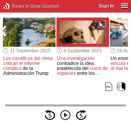
Sign In
News in Slow Spanish
11 September 2025
4 September 2025
28 Aug
Los científicos del clima
Una investigación
Un enorm
e
critican el informe
contradice la idea
vincula el
climático
de la
establecida del
cruce de
al mal hu
Administración Trump
especies
entre los
humanos y los
neandertales