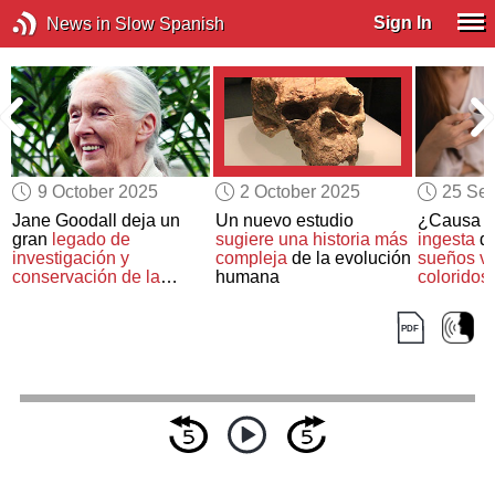
Sign In
News in Slow Spanish
9 October 2025
2 October 2025
25 Se
Jane Goodall deja un
Un nuevo estudio
¿Causa r
gran
legado de
sugiere una historia más
ingesta
de
investigación y
compleja
de la evolución
sueños ví
conservación de la
humana
coloridos
naturaleza