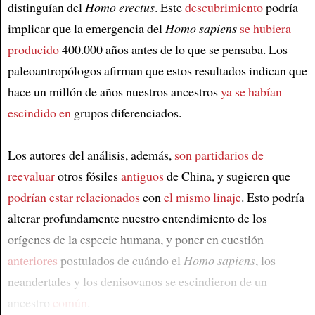
distinguían del
Homo erectus
. Este
descubrimiento
podría
implicar que la emergencia del
Homo sapiens
se hubiera
producido
400.000 años antes de lo que se pensaba. Los
paleoantropólogos afirman que estos resultados indican que
hace un millón de años nuestros ancestros
ya se habían
escindido en
grupos diferenciados.
Los autores del análisis, además,
son partidarios de
reevaluar
otros fósiles
antiguos
de China, y sugieren que
podrían estar relacionados
con
el mismo linaje
. Esto podría
alterar profundamente nuestro entendimiento de los
orígenes de la especie humana, y poner en cuestión
anteriores
postulados de cuándo el
Homo sapiens
, los
neandertales y los denisovanos se escindieron de un
ancestro
común
.