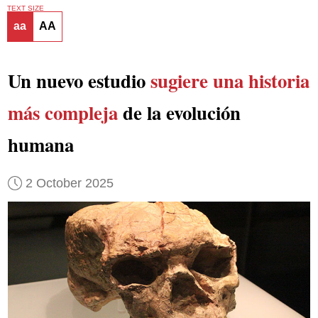
TEXT SIZE
aa
AA
Un nuevo estudio
sugiere una historia
más compleja
de la evolución
humana
2 October 2025