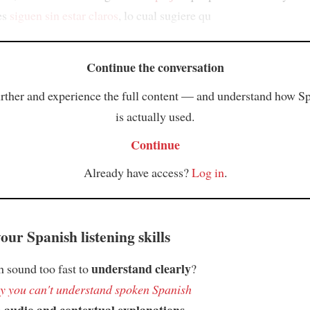
es
siguen sin estar claros
, lo cual sugiere qu
Continue the conversation
rther and experience the full content — and understand how S
is actually used.
Continue
Already have access?
Log in
.
ur Spanish listening skills
understand clearly
 sound too fast to
?
 you can't understand spoken Spanish
audio and contextual explanations
h