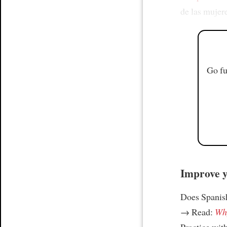
de las mujer
Go fu
Improve yo
Does Spanish
→ Read:
Why
Practice wit