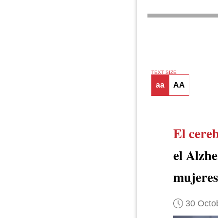
TEXT SIZE
aa
AA
El cere
el Alzhe
mujeres
30 Octo