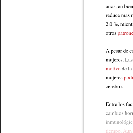
años, en bu
reduce más 
2,0 %, mient
otros
patron
A pesar de e
mujeres. Las
motivo
de la
mujeres
podr
cerebro.
Entre los fa
cambios horm
inmunológic
tiempo
.
Aun 