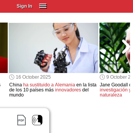
Sign In
SIGN IN
Spanish (Spain)
Spanish (Latino)
SUBSCRIBE
EDUCATIONAL LICENSES
GIFT CARDS
16 October 2025
9 October 2
OTHER LANGUAGES
s
China
ha sustituido a Alemania
en la lista
Jane Goodall d
de los 10 países más
innovadores
del
investigación y
ABOUT US
mundo
naturaleza
ADJUST COLORS