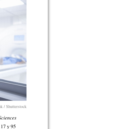
k / Shutterstock
Sciences
 17 y 95