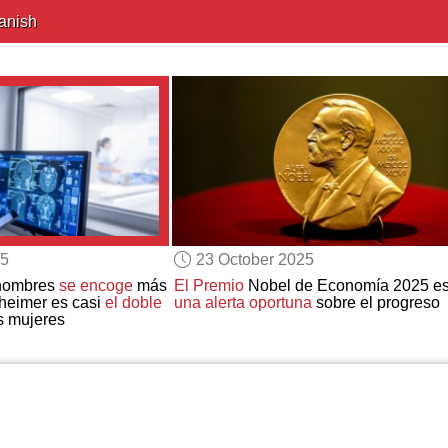
anish
25
23 October 2025
 hombres
se encoge
más
El Premio
Nobel de Economía 2025 e
zheimer es casi
el doble
una alerta oportuna
sobre el progreso
s mujeres