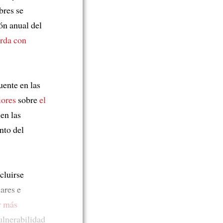
bres se
ón anual del
rda con
uente en las
iores
sobre
el
en las
nto del
cluirse
ares e
r más
ulnerabilidad