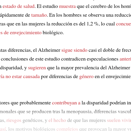
en
estado de salud
. El estudio
muestra
que el cerebro de los hom
rápidamente de
tamaño
. En los hombres se observa una reducci
ras que en las mujeres la reducción es del 1,2 %, lo cual
concue
es de envejecimiento
biológico.
stas diferencias, el Alzheimer
sigue siendo
casi el doble de frec
 conclusiones de este estudio contradicen especulaciones
anter
 disparidad, y
sugieren
que la mayor prevalencia del Alzheimer 
ía no estar causada
por diferencias de
género
en el envejecimie
ctores que probablemente
contribuyan a
la disparidad podrían in
onales que se producen tras la menopausia, diferencias vascul
as,
riesgos
genéticos, y
el hecho
de que las mujeres
suelen vivi
así
, los motivos biológicos
complejos
que provocan la mayor v