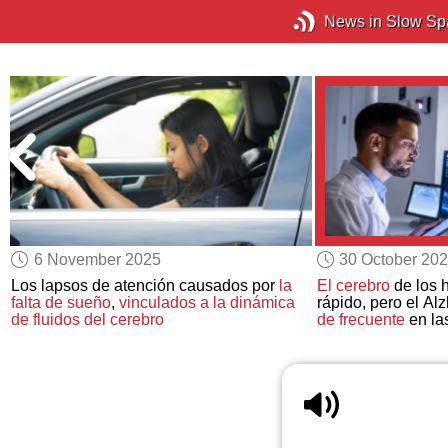
News in Slow Sp
6 November 2025
30 October 20
Los lapsos de atención causados por
la
El cerebro
de los
falta de sueño
,
vinculados a la dinámica
rápido, pero el Al
de fluidos del cerebro
de frecuente
en la