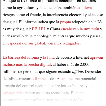
Aunque la IA ofrece importantes beneficios en sectores
como la agricultura y la educación, también
conlleva
riesgos como el fraude, la interferencia electoral y el acceso
desigual. El informe indica que la
propia
adopción de la IA
es muy desigual:
EE. UU.
y China
encabezan la inversión
y
el desarrollo de la tecnología, mientras que muchos países,
en especial del sur global
,
van muy rezagados
.
La barrera del idioma
y
la falta
de acceso a Internet
agravan
incluso más la brecha digital
, al haber más de 2.000
millones de personas que siguen estando
offline
. Depender
de infraestructuras
foráneas
de IA
supone
una potencial
erosión del control nacional sobre los estándares y
las
salvaguardas
relativas a esta tecnología. El panel
recomienda crear infraestructuras locales de IA,