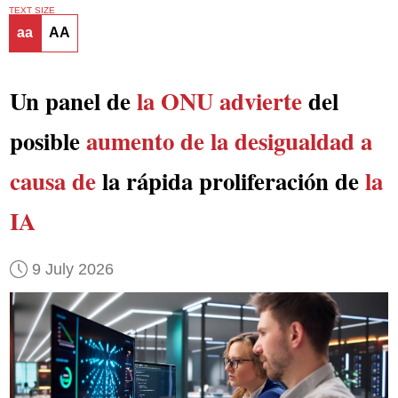
TEXT SIZE
aa
AA
Un panel de
la ONU advierte
del
posible
aumento de la desigualdad a
causa de
la rápida proliferación de
la
IA
9 July 2026