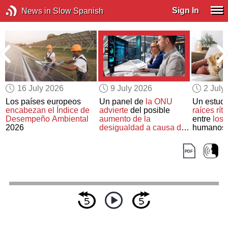
Sign In
News in Slow Spanish
16 July 2026
9 July 2026
2 July
a
Los países europeos
Un panel de
la ONU
Un estud
encabezan el Índice de
advierte
del posible
raíces rít
Desempeño Ambiental
aumento de la
entre
los 
2026
desigualdad a causa de
humanos
la rápida proliferación de
la IA