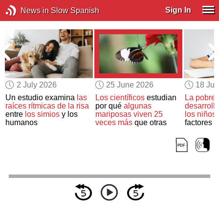
Sign In
News in Slow Spanish
2 July 2026
25 June 2026
18 Ju
Un estudio examina
las
Los científicos
estudian
La pobrez
raíces rítmicas de la risa
por qué
algunas
desarroll
entre
los simios
y los
mariposas viven 25
los niños
humanos
veces más
que otras
factores
e