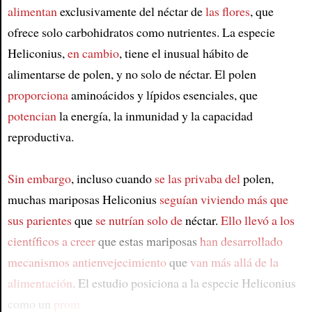
Article
alimentan
exclusivamente del néctar de
las flores
, que
ofrece solo carbohidratos como nutrientes. La especie
Heliconius,
en cambio
, tiene el inusual hábito de
alimentarse de polen, y no solo de néctar. El polen
proporciona
aminoácidos y lípidos esenciales, que
potencian
la energía, la inmunidad y la capacidad
reproductiva.
Sin embargo
, incluso cuando
se las privaba del
polen,
muchas mariposas Heliconius
seguían viviendo más que
sus parientes
que
se nutrían solo de
néctar.
Ello llevó a los
científicos a creer
que estas mariposas
han desarrollado
mecanismos antienvejecimiento
que
van más allá de la
alimentación
. El estudio posiciona a la especie Heliconius
como un
prom