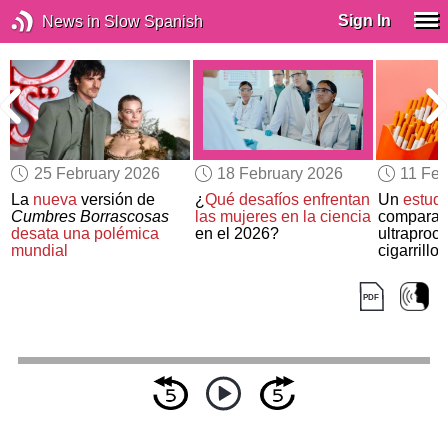
Sign In
News in Slow Spanish
25 February 2026
18 February 2026
11 Feb
e
La
nueva
versión de
¿
Qué desafíos enfrentan
Un
estudi
Cumbres Borrascosas
las mujeres en la ciencia
compara l
desata una polémica
en el 2026?
ultraproc
mundial
cigarrillos