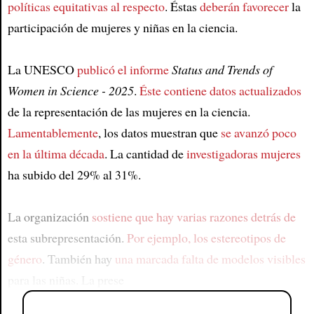
políticas equitativas al respecto
. Éstas
deberán favorecer
la
participación de mujeres y niñas en la ciencia.
La UNESCO
publicó el informe
Status and Trends of
Women in Science - 2025
.
Éste contiene datos actualizados
de la representación de las mujeres en la ciencia.
Lamentablemente
, los datos muestran que
se avanzó poco
en la última década
. La cantidad de
investigadoras mujeres
ha subido del 29% al 31%.
La organización
sostiene que hay varias razones detrás de
esta subrepresentación.
Por ejemplo, los estereotipos de
género
. También hay
una marcada falta de modelos visibles
para las niñas. La prese