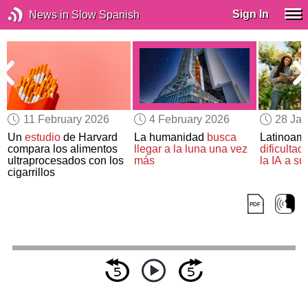
Sign In
News in Slow Spanish
11 February 2026
4 February 2026
28 Jan
n
Un
estudio
de Harvard
La humanidad
busca
Latinoam
a
compara los alimentos
llegar a la luna una vez
dificultad
ultraprocesados con los
más
la IA a s
cigarrillos