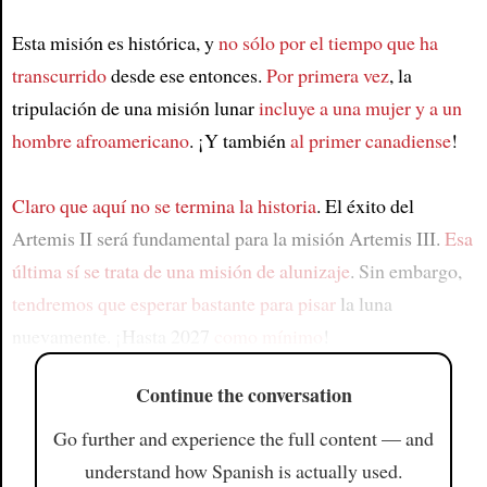
Esta misión es histórica, y
no sólo por el tiempo que ha
transcurrido
desde ese entonces.
Por primera vez
, la
tripulación de una misión lunar
incluye a una mujer y a un
hombre afroamericano
. ¡Y también
al primer canadiense
!
Claro que aquí no se termina la historia
. El éxito del
Artemis II será fundamental para la misión Artemis III.
Esa
última sí se trata de una misión de alunizaje
. Sin embargo,
tendremos que esperar bastante para pisar
la luna
nuevamente. ¡Hasta 2027
como mínimo
!
Continue the conversation
Go further and experience the full content — and
understand how Spanish is actually used.