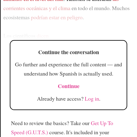
corrientes oceánicas y el clima
en todo el mundo. Muchos
ecosistemas
podrían estar en peligro
.
Los científicos
dicen
Continue the conversation
Go further and experience the full content — and
understand how Spanish is actually used.
Continue
Already have access?
Log in
.
Need to review the basics? Take our
Get Up To
Speed (G.U.T.S.)
course. It's included in your