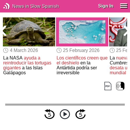
Sign In
News in Slow Spanish
4 March 2026
25 February 2026
25 Feb
La NASA
ayuda a
Los científicos creen que
La
nueva
reintroducir las tortugas
el deshielo
en la
Cumbres 
gigantes
a las Islas
Antártida podría ser
desata un
Galápagos
irreversible
mundial