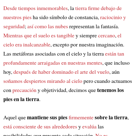
Desde tiempos inmemorables
, la
tierra firme debajo de
nuestros pies
ha sido símbolo de constancia,
raciocinio y
seguridad
;
así como las nubes
representan la fantasía.
Mientras que el suelo es tangible
y siempre
cercano
,
el
cielo era inalcanzable
, excepto por nuestra imaginación.
Las metáforas asociadas con el cielo y la tierra
están tan
profundamente arraigadas en nuestras mentes
, que incluso
hoy,
después de haber dominado el arte del vuelo
, aún
soñamos despiertos mirando al cielo
pero cuando actuamos
tenemos los
con
precaución
y objetividad, decimos que
pies en la tierra
.
mantiene sus pies
sobre la tierra
Aquel que
firmemente
,
está consciente de sus alrededores
y
evalúa
las
posibilidades que presenta cada situación.
No es