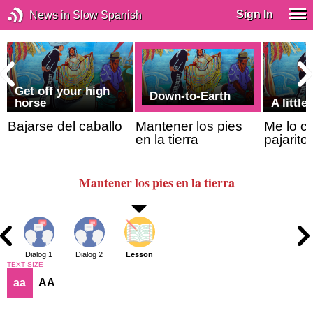
Sign In
News in Slow Spanish
Get off your high
Down-to-Earth
horse
A little
Bajarse del caballo
Mantener los pies
Me lo c
en la tierra
pajarito
Mantener los pies en la tierra
Dialog 1
Dialog 2
Lesson
TEXT SIZE
aa
AA