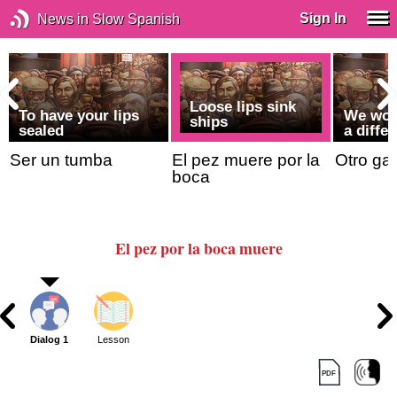
Sign In
News in Slow Spanish
Loose lips sink
To have your lips
We wou
ships
sealed
a diffe
Ser un tumba
El pez muere por la
Otro gal
boca
El pez por la boca muere
Dialog 1
Lesson