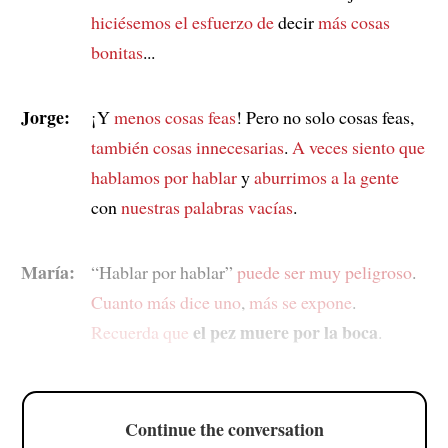
hiciésemos el esfuerzo de
decir
más cosas
bonitas
...
Jorge:
¡Y
menos cosas feas
! Pero no solo cosas feas,
también cosas innecesarias
.
A veces siento que
hablamos por hablar
y
aburrimos a la gente
con
nuestras palabras vacías
.
María:
“Hablar por hablar”
puede ser muy peligroso
.
Cuanto más dice uno
,
más se expone
.
el pez muere por la boca
Recuerda que
.
Continue the conversation