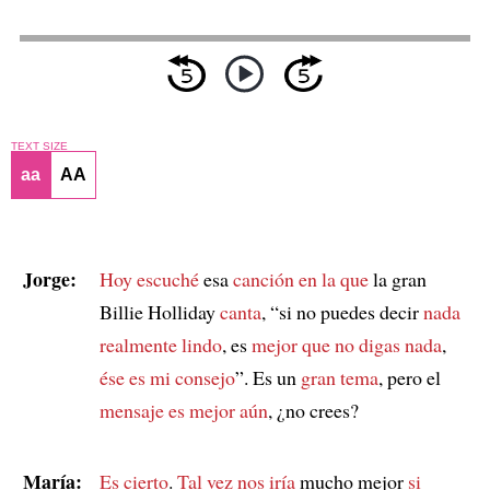
TEXT SIZE
aa
AA
Jorge:
Hoy escuché
esa
canción
en la que
la gran
Billie Holliday
canta
, “si no puedes decir
nada
realmente lindo
, es
mejor que no digas nada
,
ése es mi consejo
”. Es un
gran tema
, pero el
mensaje es mejor aún
, ¿no crees?
María:
Es cierto
.
Tal vez nos iría
mucho mejor
si