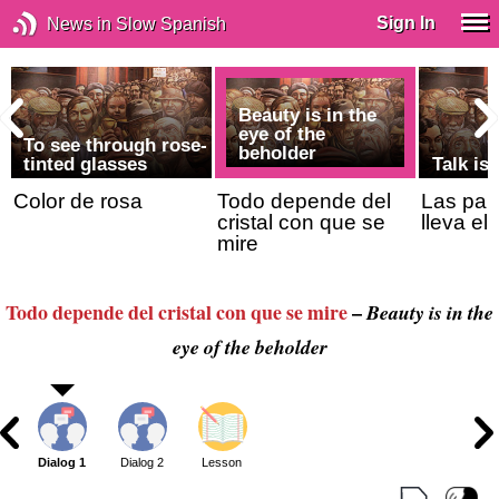
Sign In
News in Slow Spanish
Beauty is in the
eye of the
To see through rose-
beholder
tinted glasses
Talk is
Color de rosa
Todo depende del
Las pal
cristal con que se
lleva el
mire
Todo depende del cristal con que se mire
–
Beauty is in the
eye of the beholder
Dialog 1
Dialog 2
Lesson